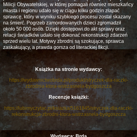
Milicji Obywatelskiej, w której pomagali również mieszkańcy
miasta i regionu udało się w ciągu kilku godzin złapać
sprawcę, który w wyniku szybkiego procesu został skazany
na śmierć. Pogrzeb zamordowanych dzieci zgromadził
około 50 000 osób. Dzięki dostępowi do akt sprawy oraz
relacji świadków udało się dokonać rekonstrukcji zdarzeń
sprzed wielu lat. Motywy zbrodni są szokujące, sprawca
zaskakujący, a prawda gorsza od literackiej fikcji.
Książka na stronie wydawcy:
https://wydawnictwobrda.pl/produkt/stryczek-dla-raczki-
zbrodnia-ktora-wstrzasnela-bydgoszcza
Recenzje książki:
https://lubimyczytac.pl/ksiazka/5161845/stryczek-dla-raczki-
rekonstrukcja-zbrodni-ktora-wstrzasnela-bydgoszcza
Wydawca: Brda