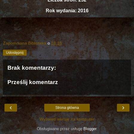
Rok wydania: 2016
Zapomniana Biblioteka
o
18:18
Udostępnij
Brak komentarzy:
Prześlij komentarz
‹
›
Strona główna
Wyświetl wersję na komputer
Obsługiwane przez usługę
Blogger
.