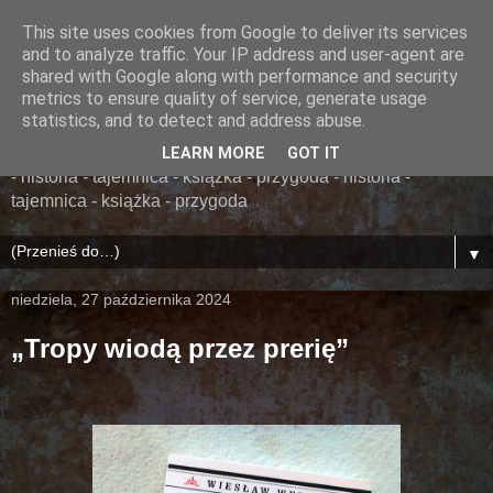
This site uses cookies from Google to deliver its services
......... ZAPOMNIANA
and to analyze traffic. Your IP address and user-agent are
shared with Google along with performance and security
BIBLIOTEKA ........
metrics to ensure quality of service, generate usage
statistics, and to detect and address abuse.
książka - przygoda - historia - tajemnica - książka - przygoda
LEARN MORE
GOT IT
- historia - tajemnica - książka - przygoda - historia -
tajemnica - książka - przygoda
▼
niedziela, 27 października 2024
„Tropy wiodą przez prerię”