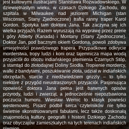
jest kultowymi ilustracjami Stanisława Rozwadowskiego. W
dziewiętnastym wieku, w czasach Dzikiego Zachodu, do
szpitala w Milwaukee nad jeziorem Michigan (stan
Wisconsin, Stany Zjednoczone) trafia ranny traper Karol
Gordon. Spotyka tam doktora Jana. Tak zaczyna się ich
wielka przyjaźń. Razem wyruszają na wyprawę przez prerie
i góry Alberty (Kanada) i Montany (Stany Zjednoczone).
Doktor Jan, pod bacznym okiem Gordona, powoli zdobywa
umiejętności prawdziwego trapera. Przypadkowe odkrycie
morderstwa, tropy ludzi i koni oraz tajemnicza mapa wiodą
przyjaciół do obozu indiańskiego plemienia Czarnych Stóp,
a stamtąd do złotodajnej Doliny Siodła. Tropienie mordercy,
walki z bandytami, poszukiwanie złota, udział w indiańskich
obrzędach, starcie z niedźwiedziem grizzly – to tylko
niektóre z przygód nieustraszonych przyjaciół. Pasjonująca
opowieść doktora Jana pełna jest barwnych opisów
przyrody, ludzi i zwierząt, a jednocześnie niepozbawiona
poczucia humoru. Wiesław Wernic to klasyk powieści
westernowej. Pisarz podbił serca czytelników nie tylko
świetnie skonstruowanymi fabułami, lecz także doskonałą
znajomością kultury, geografii i historii Dzikiego Zachodu
oraz obyczajów zamieszkałych na tych terenach indiańskich
plemion.