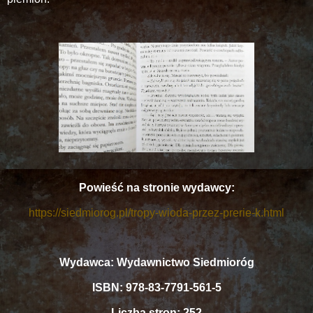
Powieść na stronie wydawcy:
https://siedmiorog.pl/tropy-wioda-przez-prerie-k.html
Wydawca: Wydawnictwo Siedmioróg
ISBN: 978-83-7791-561-5
Liczba stron: 252