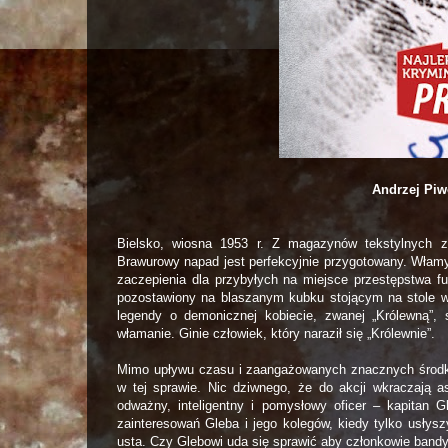
Andrzej Piw
Bielsko, wiosna 1953 r. Z magazynów tekstylnych z
Brawurowy napad jest perfekcyjnie przygotowany. Włamy
zaczepienia dla przybyłych na miejsce przestępstwa fu
pozostawiony na blaszanym kubku stojącym na stole
legendy o demonicznej kobiecie, zwanej „Królewną”, 
włamanie. Ginie człowiek, który naraził się „Królewnie”.
Mimo upływu czasu i zaangażowanych znacznych środków
w tej sprawie. Nic dziwnego, że do akcji wkraczają 
odważny, inteligentny i pomysłowy oficer – kapitan 
zainteresowań Gleba i jego kolegów, kiedy tylko usłys
usta. Czy Glebowi uda się sprawić aby członkowie bandy 