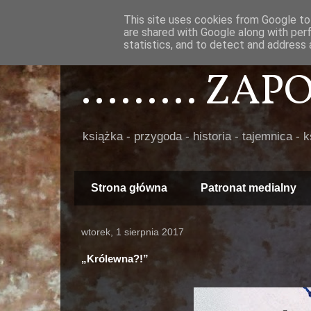
This site uses cookies from Google to 
are shared with Google along with per
statistics, and to detect and address 
......... ZA
książka - przygoda - historia - tajemnica - 
Strona główna
Patronat medialny
wtorek, 1 sierpnia 2017
„Królewna?!”