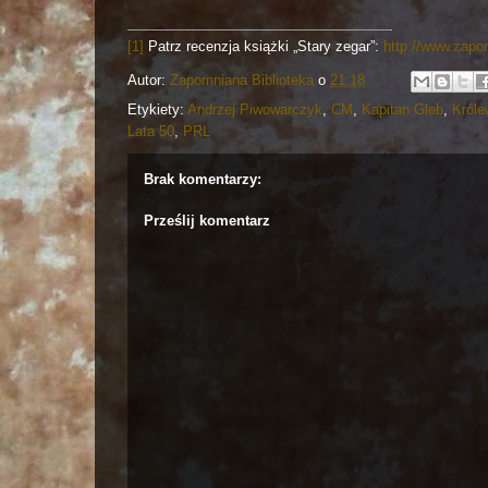
[1]
Patrz recenzja książki „Stary zegar”:
http://www.zapo
Autor:
Zapomniana Biblioteka
o
21:18
Etykiety:
Andrzej Piwowarczyk
,
CM
,
Kapitan Gleb
,
Król
Lata 50
,
PRL
Brak komentarzy:
Prześlij komentarz