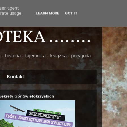
user-agent
erate usage
LEARN MORE
GOT IT
EKA ........
 - historia - tajemnica - książka - przygoda
Kontakt
Sekrety Gór Świętokrzyskich