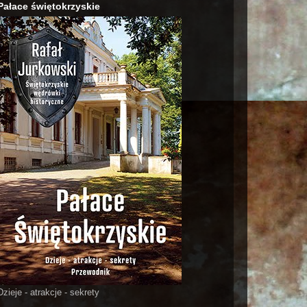
Pałace świętokrzyskie
Dzieje - atrakcje - sekrety