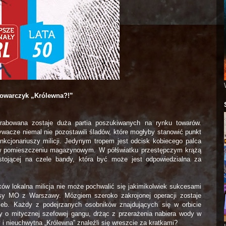
owarczyk „Królewna?!”
rabowana zostaje duża partia poszukiwanych na rynku towarów.
wacze niemal nie pozostawili śladów, które mogłyby stanowić punkt
nkcjonariuszy milicji. Jedynym tropem jest odcisk kobiecego palca
 w pomieszczeniu magazynowym. W półświatku przestępczym krążą
stojącej na czele bandy, która być może jest odpowiedzialna za
 lokalna milicja nie może pochwalić się jakimikolwiek sukcesami
asy MO z Warszawy. Mózgiem szeroko zakrojonej operacji zostaje
Gleb. Każdy z podejrzanych osobników znajdujących się w orbicie
zy o mitycznej szefowej gangu, drżąc z przerażenia nabiera wody w
i nieuchwytna „Królewna” znaleźli się wreszcie za kratkami?