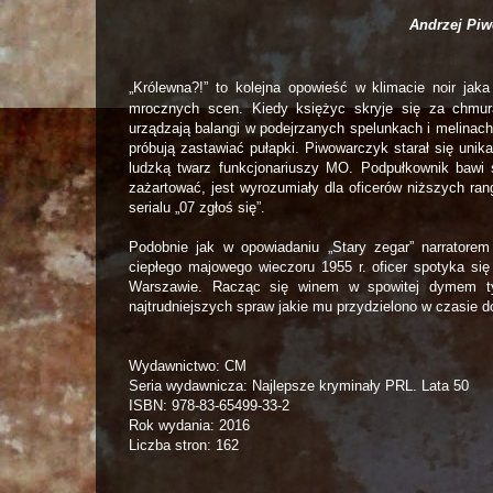
Andrzej Piw
„Królewna?!” to kolejna opowieść w klimacie noir jak
mrocznych scen. Kiedy księżyc skryje się za chmura
urządzają balangi w podejrzanych spelunkach i melinac
próbują zastawiać pułapki. Piwowarczyk starał się unik
ludzką twarz funkcjonariuszy MO. Podpułkownik bawi 
zażartować, jest wyrozumiały dla oficerów niższych r
serialu „07 zgłoś się”.
Podobnie jak w opowiadaniu „Stary zegar” narratore
ciepłego majowego wieczoru 1955 r. oficer spotyka si
Warszawie. Racząc się winem w spowitej dymem tyt
najtrudniejszych spraw jakie mu przydzielono w czasie 
Wydawnictwo: CM
Seria wydawnicza: Najlepsze kryminały PRL. Lata 50
ISBN: 978-83-65499-33-2
Rok wydania: 2016
Liczba stron: 162