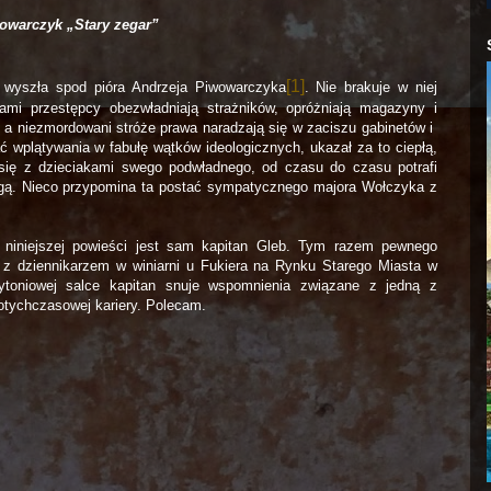
owarczyk „Stary zegar”
[1]
a wyszła spod pióra Andrzeja Piwowarczyka
. Nie brakuje w niej
mi przestępcy obezwładniają strażników, opróżniają magazyny i
h a niezmordowani stróże prawa naradzają się w zaciszu gabinetów i
ać wplątywania w fabułę wątków ideologicznych, ukazał za to ciepłą,
się z dzieciakami swego podwładnego, od czasu do czasu potrafi
angą. Nieco przypomina ta postać sympatycznego majora Wołczyka z
m niniejszej powieści jest sam kapitan Gleb. Tym razem pewnego
ę z dziennikarzem w winiarni u Fukiera na Rynku Starego Miasta w
oniowej salce kapitan snuje wspomnienia związane z jedną z
dotychczasowej kariery. Polecam.