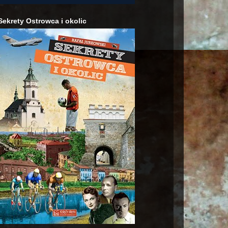
Sekrety Ostrowca i okolic