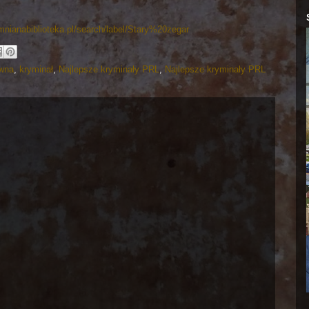
mnianabiblioteka.pl/search/label/Stary%20zegar
ewna
,
kryminał
,
Najlepsze kryminały PRL
,
Najlepsze kryminały PRL