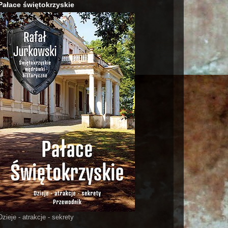
Pałace świętokrzyskie
Dzieje - atrakcje - sekrety