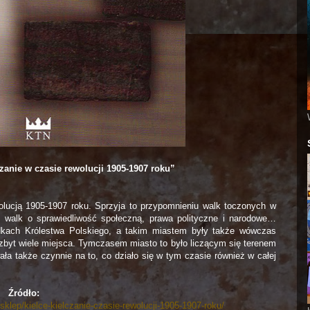
czanie w czasie rewolucji 1905-1907 roku”
olucją 1905-1907 roku. Sprzyja to przypomnieniu walk toczonych w
, walk o sprawiedliwość społeczną, prawa polityczne i narodowe…
dkach Królestwa Polskiego, a takim miastem były także wówczas
zbyt wiele miejsca. Tymczasem miasto to było liczącym się terenem
ła także czynnie na to, co działo się w tym czasie również w całej
Źródło:
klep/kielce-kielczanie-czasie-rewolucji-1905-1907-roku/