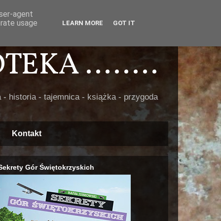
user-agent
erate usage
LEARN MORE
GOT IT
EKA ........
 - historia - tajemnica - książka - przygoda
Kontakt
Sekrety Gór Świętokrzyskich