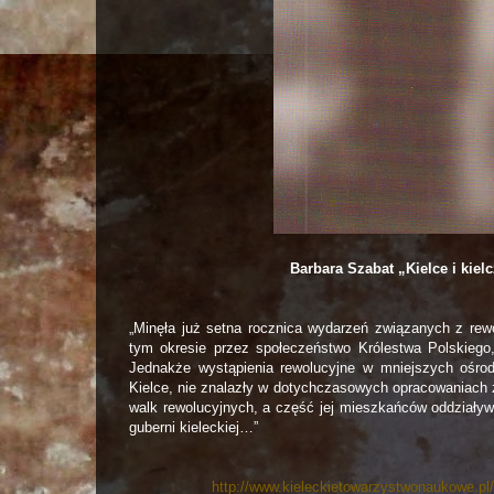
Barbara Szabat „Kielce i kiel
„Minęła już setna rocznica wydarzeń związanych z rew
tym okresie przez społeczeństwo Królestwa Polskiego
Jednakże wystąpienia rewolucyjne w mniejszych ośro
Kielce, nie znalazły w dotychczasowych opracowaniach 
walk rewolucyjnych, a część jej mieszkańców oddziaływa
guberni kieleckiej…”
http://www.kieleckietowarzystwonaukowe.pl/s