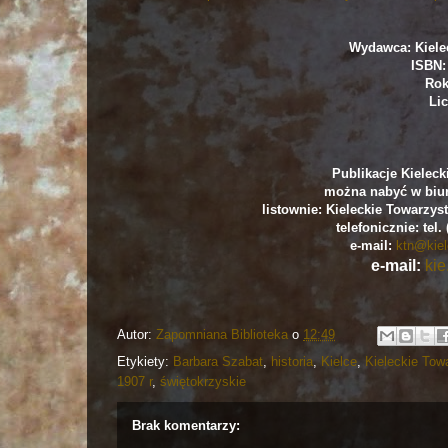
Wydawca: Kiele
ISBN:
Rok
Lic
Publikacje Kielec
można nabyć w biur
listownie: Kieleckie Towarzys
telefonicznie: tel.
e-mail:
ktn@kiel
e-mail:
ki
Autor:
Zapomniana Biblioteka
o
12:49
Etykiety:
Barbara Szabat
,
historia
,
Kielce
,
Kieleckie To
1907 r
,
świętokrzyskie
Brak komentarzy: