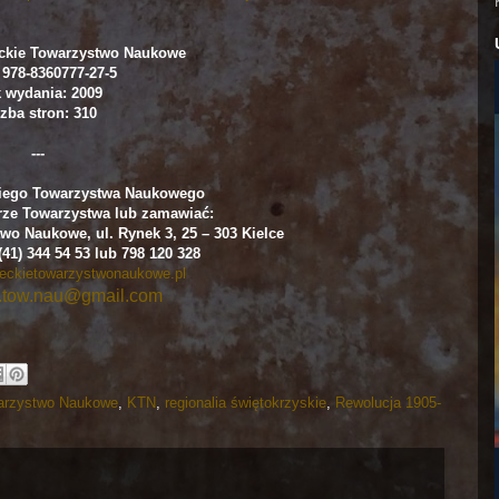
ckie Towarzystwo Naukowe
 978-8360777-27-5
 wydania: 2009
zba stron: 310
---
kiego Towarzystwa Naukowego
ze Towarzystwa lub zamawiać:
two Naukowe, ul. Rynek 3, 25 – 303 Kielce
 (41) 344 54 53 lub 798 120 328
eckietowarzystwonaukowe.pl
e.tow.nau@gmail.com
warzystwo Naukowe
,
KTN
,
regionalia świętokrzyskie
,
Rewolucja 1905-