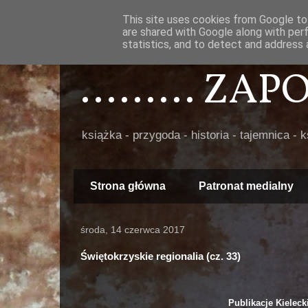
This site uses cookies from Google to 
are shared with Google along with per
statistics, and to detect and address 
......... ZA
książka - przygoda - historia - tajemnica - 
Strona główna
Patronat medialny
środa, 14 czerwca 2017
Świętokrzyskie regionalia (cz. 33)
Publikacje Kielec