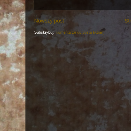
Nowszy post
St
Subskrybuj:
Komentarze do posta (Atom)