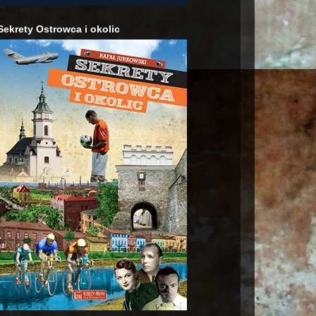
Sekrety Ostrowca i okolic