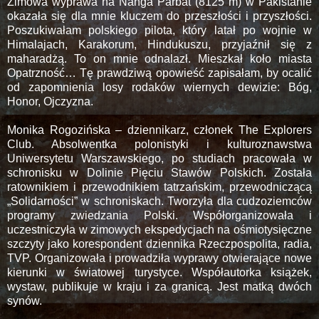
Zimowa wyprawa na Nanga Parbat (
8125 m
) w Pakistanie
okazała się dla mnie kluczem do przeszłości i przyszłości.
Poszukiwałam polskiego pilota, który latał po wojnie w
Himalajach, Karakorum, Hindukuszu, przyjaźnił się z
maharadżą. To on mnie odnalazł. Mieszkał koło miasta
Opatrzność… Tę prawdziwą opowieść zapisałam, by ocalić
od zapomnienia losy rodaków wiernych dewizie: Bóg,
Honor, Ojczyzna.
Monika Rogozińska ‒ dziennikarz, członek The Explorers
Club. Absolwentka polonistyki i kulturoznawstwa
Uniwersytetu Warszawskiego, po studiach pracowała w
schronisku w Dolinie Pięciu Stawów Polskich. Została
ratownikiem i przewodnikiem tatrzańskim, przewodniczącą
„Solidarności” w schroniskach. Tworzyła dla cudzoziemców
programy zwiedzania Polski. Współorganizowała i
uczestniczyła w zimowych ekspedycjach na ośmiotysięczne
szczyty jako korespondent dziennika Rzeczpospolita, radia,
TVP. Organizowała i prowadziła wyprawy otwierające nowe
kierunki w światowej turystyce. Współautorka książek,
wystaw, publikuje w kraju i za granicą. Jest matką dwóch
synów.