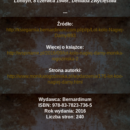
Londyn, 8 czerwca 1946r., Defilada Zwycięstwa
---
Źródło:
http://ksiegarnia.bernardinum.com.pl/pl/p/Lot-kolo-Nagiej-
Damy/893
Więcej o książce:
http://wspinanie.pl/2016/09/lot-kolo-nagiej-damy-monika-
rogozinska-2
Strona autorki:
http://www.monikarogozinska.pl/wydarzenia/176-lot-koo-
nagiej-damy.html
Wydawca: Bernardinum
ISBN: 978-83-7823-736-5
Rok wydania: 2016
Liczba stron: 240