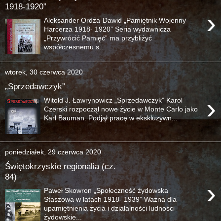
1918-1920”
›
Aleksander Ordża-Dawid „Pamiętnik Wojenny
Harcerza 1918- 1920” Seria wydawnicza
„Przywrócić Pamięć” ma przybliżyć
współczesnemu s...
wtorek, 30 czerwca 2020
„Sprzedawczyk”
›
Witold J. Ławrynowicz „Sprzedawczyk” Karol
Czerski rozpoczął nowe życie w Monte Carlo jako
Karl Bauman. Podjął pracę w ekskluzywn...
poniedziałek, 29 czerwca 2020
Świętokrzyskie regionalia (cz.
84)
›
Paweł Skowron „Społeczność żydowska
Staszowa w latach 1918- 1939” Ważna dla
upamiętnienia życia i działalności ludności
żydowskie...