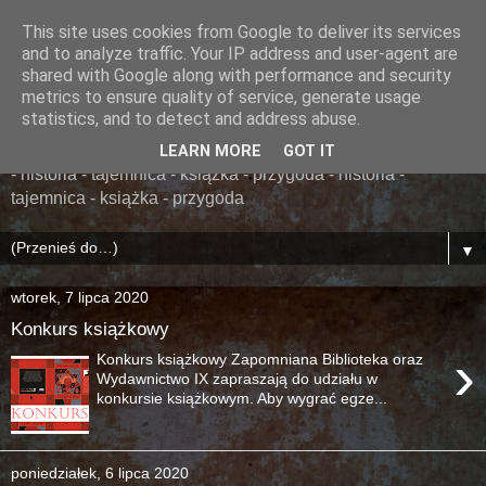
This site uses cookies from Google to deliver its services
......... ZAPOMNIANA
and to analyze traffic. Your IP address and user-agent are
shared with Google along with performance and security
BIBLIOTEKA ........
metrics to ensure quality of service, generate usage
statistics, and to detect and address abuse.
książka - przygoda - historia - tajemnica - książka - przygoda
LEARN MORE
GOT IT
- historia - tajemnica - książka - przygoda - historia -
tajemnica - książka - przygoda
▼
wtorek, 7 lipca 2020
Konkurs książkowy
›
Konkurs książkowy Zapomniana Biblioteka oraz
Wydawnictwo IX zapraszają do udziału w
konkursie książkowym. Aby wygrać egze...
poniedziałek, 6 lipca 2020