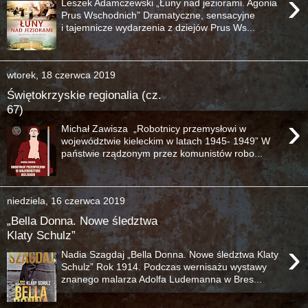
›
Leszek Adamczewski „Łuny nad jeziorami. Agonia
Prus Wschodnich” Dramatyczne, sensacyjne
i tajemnicze wydarzenia z dziejów Prus Ws...
wtorek, 18 czerwca 2019
Świętokrzyskie regionalia (cz.
67)
›
Michał Zawisza „Robotnicy przemysłowi w
województwie kieleckim w latach 1945- 1949” W
państwie rządzonym przez komunistów robo...
niedziela, 16 czerwca 2019
„Bella Donna. Nowe śledztwa
Klaty Schulz”
›
Nadia Szagdaj „Bella Donna. Nowe śledztwa Klaty
Schulz” Rok 1914. Podczas wernisażu wystawy
znanego malarza Adolfa Ludemanna w Bres...