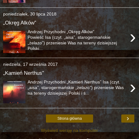
poniedziałek, 30 lipca 2018
„Okręg Alków”
›
Andrzej Przychodni „Okręg Alków”
Powieść Isa (czyt. „aisa”, starogermańskie
„żelazo”) przeniesie Was na tereny dzisiejszej
Polski...
niedziela, 17 września 2017
„Kamień Nerthus”
›
Andrzej Przychodni „Kamień Nerthus” Isa (czyt.
„aisa”, starogermańskie „żelazo”) przeniesie Was
na tereny dzisiejszej Polski i ś...
›
Strona główna
Wyświetl wersję na komputer