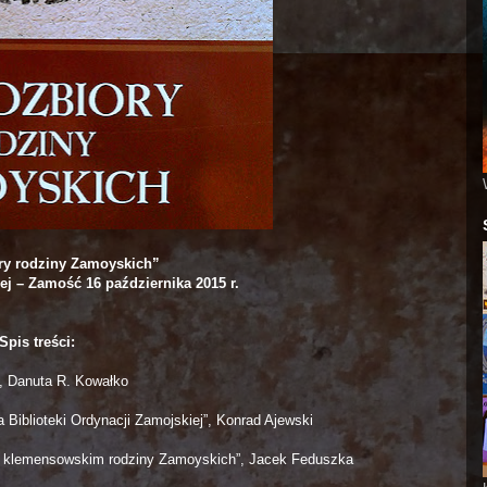
ry rodziny Zamoyskich”
ej – Zamość 16 października 2015 r.
Spis treści:
, Danuta R. Kowałko
 Biblioteki Ordynacji Zamojskiej”, Konrad Ajewski
orze klemensowskim rodziny Zamoyskich”, Jacek Feduszka