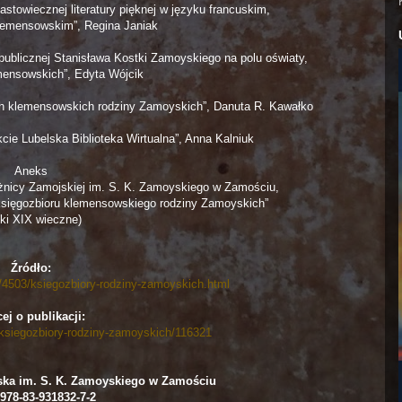
nastowiecznej literatury pięknej w języku francuskim,
lemensowskim”, Regina Janiak
i publicznej Stanisława Kostki Zamoyskiego na polu oświaty,
mensowskich”, Edyta Wójcik
ch klemensowskich rodziny Zamoyskich”, Danuta R. Kawałko
cie Lubelska Biblioteka Wirtualna”, Anna Kalniuk
Aneks
żnicy Zamojskiej im. S. K. Zamoyskiego w Zamościu,
księgozbioru klemensowskiego rodziny Zamoyskich”
uki XIX wieczne)
Źródło:
e/4503/ksiegozbiory-rodziny-zamoyskich.html
ej o publikacji:
l/ksiegozbiory-rodziny-zamoyskich/116321
ka im. S. K. Zamoyskiego w Zamościu
978-83-931832-7-2