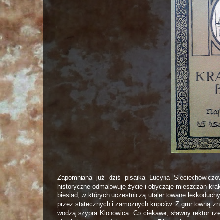
Zapomniana już dziś pisarka Lucyna Sieciechowiczow
historyczne odmalowuje życie i obyczaje mieszczan krak
biesiad, w których uczestniczą utalentowane lekkoduchy 
przez statecznych i zamożnych kupców. Z gruntowną zna
wodzą szypra Klonowica. Co ciekawe, sławny rektor rze