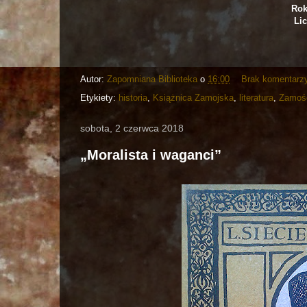
Rok
Lic
Autor:
Zapomniana Biblioteka
o
16:00
Brak komentarz
Etykiety:
historia
,
Książnica Zamojska
,
literatura
,
Zamoś
sobota, 2 czerwca 2018
„Moralista i waganci”