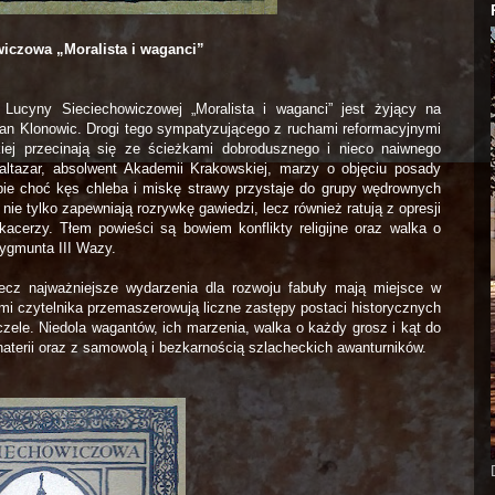
iczowa „Moralista i waganci”
Lucyny Sieciechowiczowej „Moralista i waganci” jest żyjący na
stian Klonowic. Drogi tego sympatyzującego z ruchami reformacyjnymi
ej przecinają się ze ścieżkami dobrodusznego i nieco naiwnego
altazar, absolwent Akademii Krakowskiej, marzy o objęciu posady
sobie choć kęs chleba i miskę strawy przystaje do grupy wędrownych
nie tylko zapewniają rozrywkę gawiedzi, lecz również ratują z opresji
acerzy. Tłem powieści są bowiem konflikty religijne oraz walka o
ygmunta III Wazy.
lecz najważniejsze wydarzenia dla rozwoju fabuły mają miejsce w
mi czytelnika przemaszerowują liczne zastępy postaci historycznych
le. Niedola wagantów, ich marzenia, walka o każdy grosz i kąt do
aterii oraz z samowolą i bezkarnością szlacheckich awanturników.