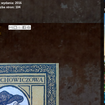
 wydania: 2016
zba stron: 104
y:
ć