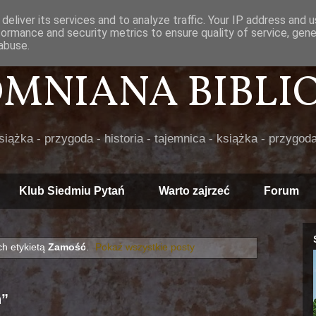
deliver its services and to analyze traffic. Your IP address and 
formance and security metrics to ensure quality of service, gen
abuse.
POMNIANA BIBLIOT
książka - przygoda - historia - tajemnica - książka - przygoda
Klub Siedmiu Pytań
Warto zajrzeć
Forum
h etykietą
Zamość
.
Pokaż wszystkie posty
h”