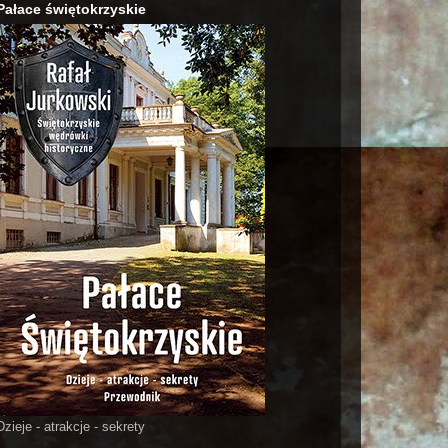
Pałace świętokrzyskie
Dzieje - atrakcje - sekrety