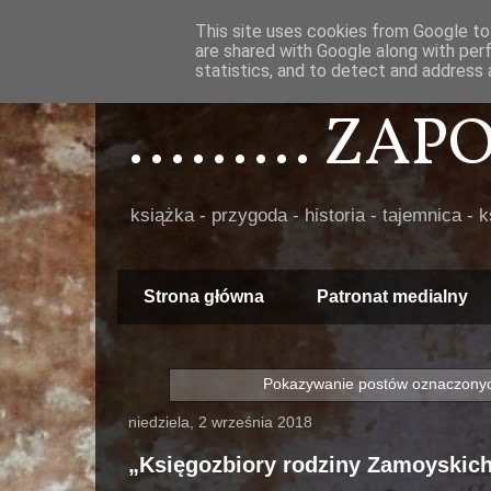
This site uses cookies from Google to 
are shared with Google along with per
statistics, and to detect and address 
......... ZA
książka - przygoda - historia - tajemnica - 
Strona główna
Patronat medialny
Pokazywanie postów oznaczonyc
niedziela, 2 września 2018
„Księgozbiory rodziny Zamoyskic