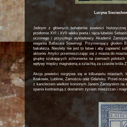
Lucyna Sieciechow
Jednym z głównych bohaterów powieści historycznej 
przełomie XVI i XVII wieku poeta i rajca lubelski Seba
uczonego i przyszłego wykładowcy Akademii Zamojski
waganta Baltazara Stawinogi. Przymierający głodem B
bakałarza. Niestety nie jest to łatwe i aby zapewnić 
aktorów. Artyści przemieszczając się z miasta do miasta 
grupkę szukających schronienia na ziemiach polskich k
wpływy między magnaterią a szlachtą za czasów króla Z
Akcja powieści rozgrywa się w kilkunastu miastach, 
Krakowie, Lublinie, Zamościu oraz Gdańsku. Przed ocza
z kanclerzem wielkim koronnym Janem Zamoyskim na cze
spania kontrastują z dostatnim życiem mieszczan i magn