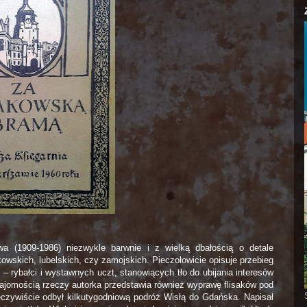
a (1909-1986) niezwykle barwnie i z wielką dbałością o detale
owskich, lubelskich, czy zamojskich. Pieczołowicie opisuje przebieg
– rybałci i wystawnych uczt, stanowiących tło do ubijania interesów
jomością rzeczy autorka przedstawia również wyprawę flisaków pod
czywiście odbył kilkutygodniową podróż Wisłą do Gdańska. Napisał