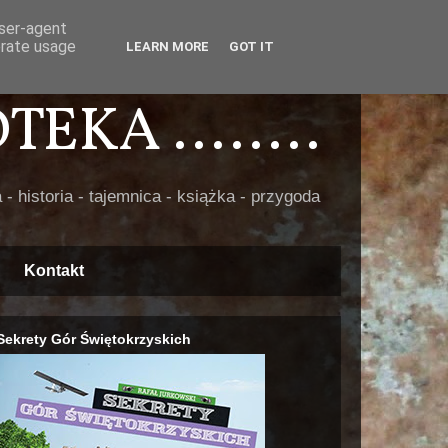
user-agent
erate usage
LEARN MORE
GOT IT
EKA ........
 - historia - tajemnica - książka - przygoda
Kontakt
Sekrety Gór Świętokrzyskich