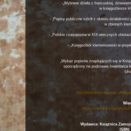
-„Wybrane dzieła z francuskiej, dziewięt
w księgozbiorze k
- „Popisy publiczne szkół z okresu działalnośc
w zbiorach kle
- „Polskie czasopisma w XIX-wiecznych zbiora
- „Księgozbiór klemensowski w projek
„Wykaz popisów znajdujących się w Ksią
sporządzony na podstawie Inwentarza 
(dr
http://biblioteka.zamosc.pl/pag
Więc
https://zamojska.org/artyku
Wydawca: Książnica Zamojs
ISBN: 