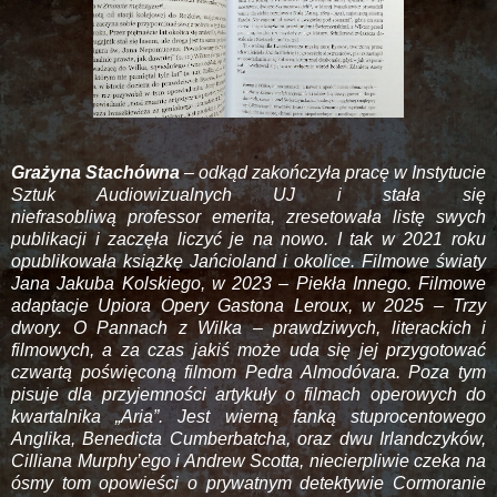
Grażyna Stachówna
– odkąd zakończyła pracę w Instytucie
Sztuk Audiowizualnych UJ i stała się
niefrasobliwą professor emerita, zresetowała listę swych
publikacji i zaczęła liczyć je na nowo. I tak w 2021 roku
opublikowała książkę Jańcioland i okolice. Filmowe światy
Jana Jakuba Kolskiego, w 2023 – Piekła Innego. Filmowe
adaptacje Upiora Opery Gastona Leroux, w 2025 – Trzy
dwory. O Pannach z Wilka – prawdziwych, literackich i
filmowych, a za czas jakiś może uda się jej przygotować
czwartą poświęconą filmom Pedra Almodóvara. Poza tym
pisuje dla przyjemności artykuły o filmach operowych do
kwartalnika „Aria”. Jest wierną fanką stuprocentowego
Anglika, Benedicta Cumberbatcha, oraz dwu Irlandczyków,
Cilliana Murphy’ego i Andrew Scotta, niecierpliwie czeka na
ósmy tom opowieści o prywatnym detektywie Cormoranie