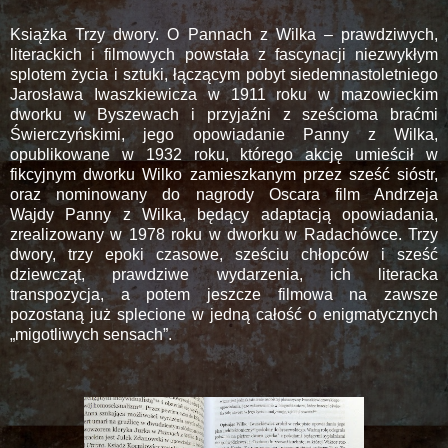
Książka Trzy dwory. O Pannach z Wilka – prawdziwych,
literackich i filmowych powstała z fascynacji niezwykłym
splotem życia i sztuki, łączącym pobyt siedemnastoletniego
Jarosława Iwaszkiewicza w 1911 roku w mazowieckim
dworku w Byszewach i przyjaźni z sześcioma braćmi
Świerczyńskimi, jego opowiadanie Panny z Wilka,
opublikowane w 1932 roku, którego akcję umieścił w
fikcyjnym dworku Wilko zamieszkanym przez sześć sióstr,
oraz nominowany do nagrody Oscara film Andrzeja
Wajdy Panny z Wilka, będący adaptacją opowiadania,
zrealizowany w 1978 roku w dworku w Radachówce. Trzy
dwory, trzy epoki czasowe, sześciu chłopców i sześć
dziewcząt, prawdziwe wydarzenia, ich literacka
transpozycja, a potem jeszcze filmowa na zawsze
pozostaną już splecione w jedną całość o enigmatycznych
„migotliwych sensach”.