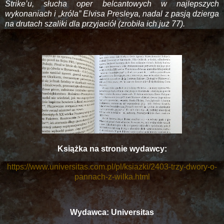
Strike’u, słucha oper belcantowych w najlepszych
wykonaniach i „króla” Elvisa Presleya, nadal z pasją dzierga
na drutach szaliki dla przyjaciół (zrobiła ich już 77).
Książka na stronie wydawcy:
https://www.universitas.com.pl/pl/ksiazki/2403-trzy-dwory-o-
pannach-z-wilka.html
Wydawca: Universitas