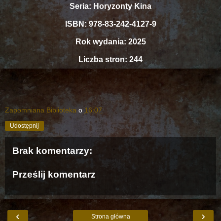
Seria: Horyzonty Kina
ISBN: 978-83-242-4127-9
Rok wydania: 2025
Liczba stron: 244
Zapomniana Biblioteka
o
16:07
Udostępnij
Brak komentarzy:
Prześlij komentarz
‹
›
Strona główna