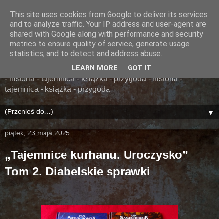
This site uses cookies from Google to deliver its services
......... ZAPOMNIANA
and to analyze traffic. Your IP address and user-agent are
shared with Google along with performance and security
BIBLIOTEKA ........
metrics to ensure quality of service, generate usage
statistics, and to detect and address abuse.
książka - przygoda - historia - tajemnica - książka - przygoda
LEARN MORE
GOT IT
- historia - tajemnica - książka - przygoda - historia -
tajemnica - książka - przygoda
▼
piątek, 23 maja 2025
„Tajemnice kurhanu. Uroczysko”
Tom 2. Diabelskie sprawki