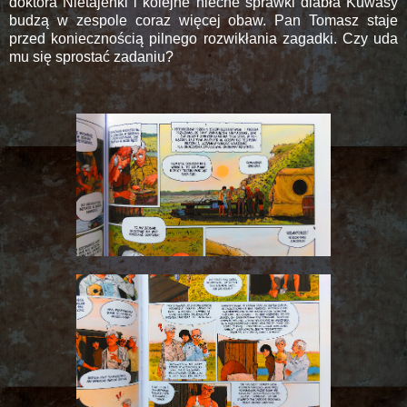
doktora Nietajenki i kolejne niecne sprawki diabła Kuwasy
budzą w zespole coraz więcej obaw. Pan Tomasz staje
przed koniecznością pilnego rozwikłania zagadki. Czy uda
mu się sprostać zadaniu?