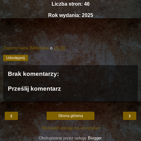
Liczba stron: 46
Rok wydania: 2025
Zapomniana Biblioteka
o
15:30
Udostępnij
Brak komentarzy:
Prześlij komentarz
‹
›
Strona główna
Wyświetl wersję na komputer
Obsługiwane przez usługę
Blogger
.