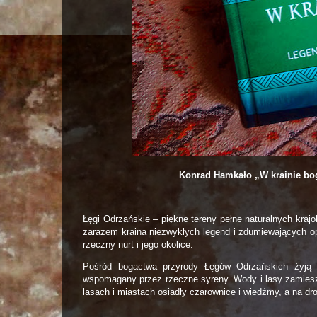
Konrad Hamkało „W krainie bo
Łęgi Odrzańskie – piękne tereny pełne naturalnych krajobr
zarazem kraina niezwykłych legend i zdumiewających o
rzeczny nurt i jego okolice.
Pośród bogactwa przyrody Łęgów Odrzańskich żyją 
wspomagany przez rzeczne syreny. Wody i lasy zamieszku
lasach i miastach osiadły czarownice i wiedźmy, a na d