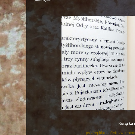
Książka 
https://replika.eu/tytul/w-krai