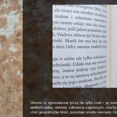
Historie tu zgromadzone tyczą nie tylko rzeki i jej m
wielkich rodów, niekiedy całkowicie zaginionych, choćby
choć geograficznie bliski, pozostaje omalże nieznany. Od