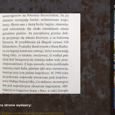
na stronie wydawcy:
nie-bogow-i-syren-legendy-legow-odrzanskich