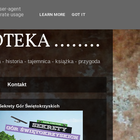
user-agent
erate usage
LEARN MORE
GOT IT
EKA ........
 - historia - tajemnica - książka - przygoda
Kontakt
Sekrety Gór Świętokrzyskich