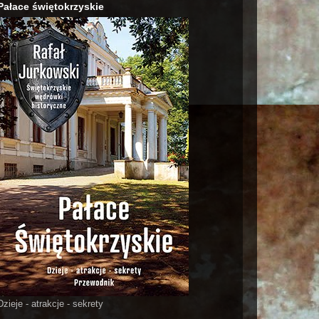
Pałace świętokrzyskie
Dzieje - atrakcje - sekrety