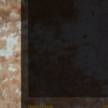
Nowszy post
St