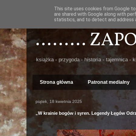
This site uses cookies from Google to 
are shared with Google along with per
statistics, and to detect and address 
......... ZA
książka - przygoda - historia - tajemnica - 
Strona główna
Patronat medialny
piątek, 18 kwietnia 2025
„W krainie bogów i syren. Legendy Łęgów Odr