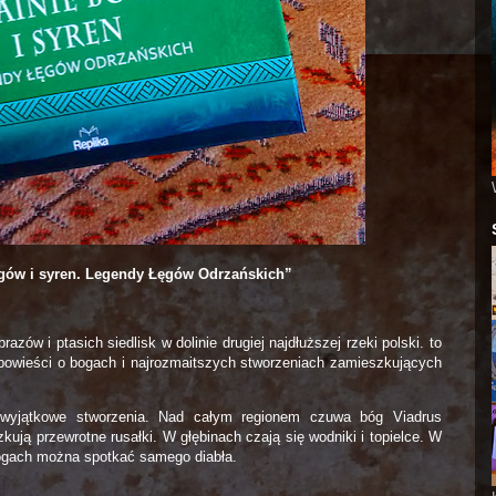
gów i syren. Legendy Łęgów Odrzańskich”
azów i ptasich siedlisk w dolinie drugiej najdłuższej rzeki polski. to
powieści o bogach i najrozmaitszych stworzeniach zamieszkujących
wyjątkowe stworzenia. Nad całym regionem czuwa bóg Viadrus
ją przewrotne rusałki. W głębinach czają się wodniki i topielce. W
rogach można spotkać samego diabła.