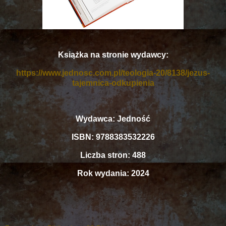
Książka na stronie wydawcy:
https://www.jednosc.com.pl/teologia-20/8138/jezus-
tajemnica-odkupienia
Wydawca: Jedność
ISBN: 9788383532226
Liczba stron: 488
Rok wydania: 2024