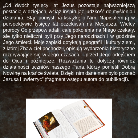
„Od dwóch tysięcy lat Jezus pozostaje najważniejszą
postacią w dziejach, wciąż inspirując ludzkość do myślenia i
działania. Stąd pomysł na książkę o Nim. Napisałem ją w
perspektywie tysięcy lat oczekiwań na Mesjasza. Wielcy
prorocy Go przepowiadali, całe pokolenia na Niego czekały,
ale tylko nieliczni byli przy Jego narodzinach i w godzinie
Jego śmierci. Moje zapiski dotykają geografii i kultury ziemi,
z której Zbawiciel pochodził, opisują wydarzenia historyczne
rozgrywające się w Jego czasach – przed Jego odejściem
do Ojca i późniejsze. Rozważania te dotyczą również
działalności uczniów naszego Pana, którzy ponieśli Dobrą
Nowinę na krańce świata. Dzięki nim dane nam było poznać
Jezusa i uwierzyć” (fragment wstępu autora do publikacji).