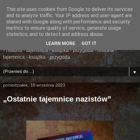
This site uses cookies from Google to deliver its services
......... ZAPOMNIANA
and to analyze traffic. Your IP address and user-agent are
shared with Google along with performance and security
BIBLIOTEKA ........
metrics to ensure quality of service, generate usage
statistics, and to detect and address abuse.
książka - przygoda - historia - tajemnica - książka - przygoda
LEARN MORE
GOT IT
- historia - tajemnica - książka - przygoda - historia -
tajemnica - książka - przygoda
▼
poniedziałek, 18 września 2023
„Ostatnie tajemnice nazistów”