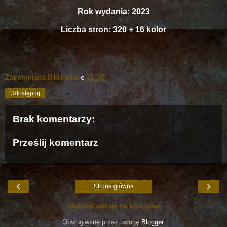
Rok wydania: 2023
Liczba stron: 320 + 16 kolor
Zapomniana Biblioteka
o
15:38
Udostępnij
Brak komentarzy:
Prześlij komentarz
‹
›
Strona główna
Wyświetl wersję na komputer
Obsługiwane przez usługę
Blogger
.