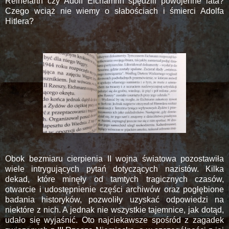
Reinefarth czy Adolf Eichamnn spędzili powojenne lata?
Czego wciąż nie wiemy o słabościach i śmierci Adolfa
Hitlera?
Obok bezmiaru cierpienia II wojna światowa pozostawiła
wiele intrygujących pytań dotyczących nazistów. Kilka
dekad, które minęły od tamtych tragicznych czasów,
otwarcie i udostępnienie części archiwów oraz pogłębione
badania historyków, pozwoliły uzyskać odpowiedzi na
niektóre z nich. A jednak nie wszystkie tajemnice, jak dotąd,
udało się wyjaśnić. Oto najciekawsze spośród z zagadek