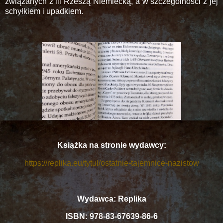
związanych z III Rzeszą Niemiecką, a w szczególności z jej
schyłkiem i upadkiem.
Książka na stronie wydawcy:
https://replika.eu/tytul/ostatnie-tajemnice-nazistow
Wydawca: Replika
ISBN: 978-83-67639-86-6