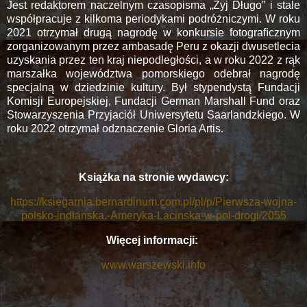
Jest redaktorem naczelnym czasopisma „Żyj Długo” i stale
współpracuje z kilkoma periodykami podróżniczymi. W roku
2021 otrzymał drugą nagrodę w konkursie fotograﬁcznym
zorganizowanym przez ambasadę Peru z okazji dwusetlecia
uzyskania przez ten kraj niepodległości, a w roku 2022 z rąk
marszałka województwa pomorskiego odebrał nagrodę
specjalną w dziedzinie kultury. Był stypendystą Fundacji
Komisji Europejskiej, Fundacji German Marshall Fund oraz
Stowarzyszenia Przyjaciół Uniwersytetu Saarlandzkiego. W
roku 2022 otrzymał odznaczenie Gloria Artis.
Książka na stronie wydawcy:
https://ksiegarnia.bernardinum.com.pl/pl/p/Pierwsza-wojna-
polsko-indianska.-Ameryka-Lacinska-w-pol-drogi/2055
Więcej informacji:
www.warszewski.info