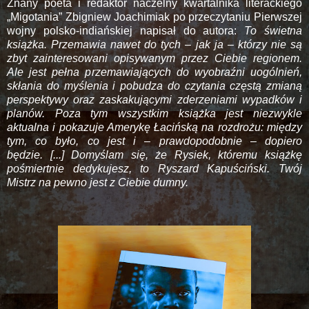
Znany poeta i redaktor naczelny kwartalnika literackiego
„Migotania” Zbigniew Joachimiak po przeczytaniu Pierwszej
wojny polsko-indiańskiej napisał do autora:
To świetna
książka. Przemawia nawet do tych – jak ja – którzy nie są
zbyt zainteresowani opisywanym przez Ciebie regionem.
Ale jest pełna przemawiających do wyobraźni uogólnień,
skłania do myślenia i pobudza do czytania częstą zmianą
perspektywy oraz zaskakującymi zderzeniami wypadków i
planów. Poza tym wszystkim książka jest niezwykle
aktualna i pokazuje Amerykę Łacińską na rozdrożu: między
tym, co było, co jest i – prawdopodobnie – dopiero
będzie. [...] Domyślam się, że Rysiek, któremu książkę
pośmiertnie dedykujesz, to Ryszard Kapuściński. Twój
Mistrz na pewno jest z Ciebie dumny.