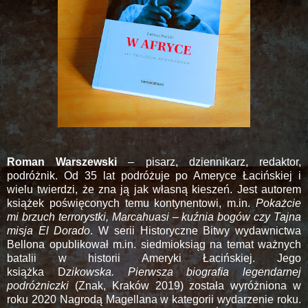
Roman Warszewski
– pisarz, dziennikarz, redaktor,
podróżnik. Od 35 lat podróżuje po Ameryce Łacińskiej i
wielu twierdzi, że zna ją jak własną kieszeń. Jest autorem
książek poświęconych temu kontynentowi, m.in.
Pokażcie
mi brzuch terrorystki, Marcahuasi – kuźnia bogów czy Tajna
misja El Dorado
. W serii Historyczne Bitwy wydawnictwa
Bellona opublikował m.in. siedmioksiąg na temat ważnych
batalii w historii Ameryki Łacińskiej. Jego
książka D
zikowska. Pierwsza biograﬁa legendarnej
podróżniczki
(Znak, Kraków 2019) została wyróżniona w
roku 2020 Nagrodą Magellana w kategorii wydarzenie roku.