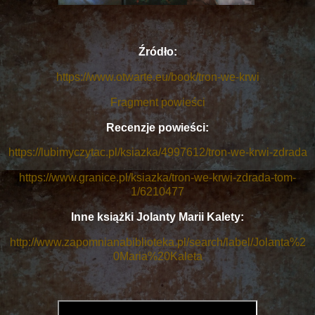
Źródło:
https://www.otwarte.eu/book/tron-we-krwi
Fragment powieści
Recenzje powieści:
https://lubimyczytac.pl/ksiazka/4997612/tron-we-krwi-zdrada
https://www.granice.pl/ksiazka/tron-we-krwi-zdrada-tom-
1/6210477
Inne książki Jolanty Marii Kalety:
http://www.zapomnianabiblioteka.pl/search/label/Jolanta%2
0Maria%20Kaleta