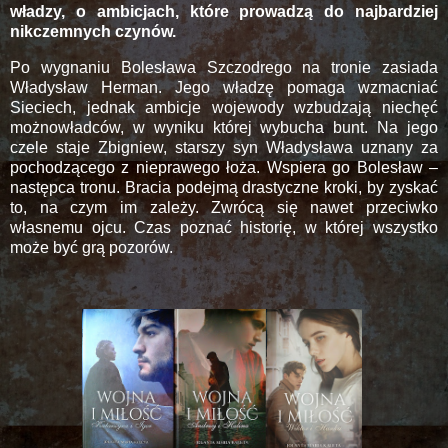
władzy, o ambicjach, które prowadzą do najbardziej
nikczemnych czynów.
Po wygnaniu Bolesława Szczodrego na tronie zasiada
Władysław Herman. Jego władzę pomaga wzmacniać
Sieciech, jednak ambicje wojewody wzbudzają niechęć
możnowładców, w wyniku której wybucha bunt. Na jego
czele staje Zbigniew, starszy syn Władysława uznany za
pochodzącego z nieprawego łoża. Wspiera go Bolesław –
następca tronu. Bracia podejmą drastyczne kroki, by zyskać
to, na czym im zależy. Zwrócą się nawet przeciwko
własnemu ojcu. Czas poznać historię, w której wszystko
może być grą pozorów.