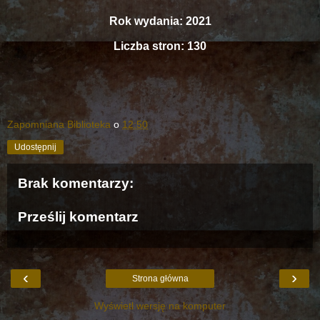
Rok wydania: 2021
Liczba stron: 130
Zapomniana Biblioteka
o
12:50
Udostępnij
Brak komentarzy:
Prześlij komentarz
‹
›
Strona główna
Wyświetl wersję na komputer