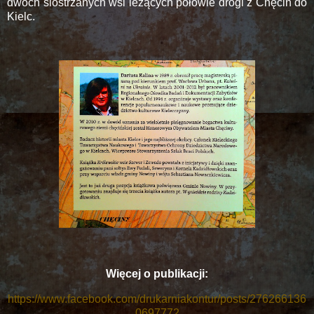
dwóch siostrzanych wsi leżących połowie drogi z Chęcin do
Kielc.
Więcej o publikacji:
https://www.facebook.com/drukarniakontur/posts/276266136
0697772