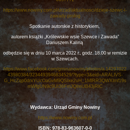
https://www.nowiny.com.pl/urzad/aktualnosci/dzieje-szewc-i-
zawady-prolog
Spotkanie autorskie z historykiem,
autorem książki „Królewskie wsie Szewce i Zawada”
Dariuszem Kaliną
odbędzie się w dniu 10 marca 2022 r., godz. 18.00 w remizie
w Szewcach.
https://www.facebook.com/gminanowiny/photos/a.14297022
43980384/3234493946834529/?type=3&eid=ARALIVS-
G_HcZqp0drxYUcOaGvM9QSIxe2uH_1MIRR3QWXImf19s
mWfgUN9c9Ul36FmJQIreUB43jRIC
Wydawca: Urząd Gminy Nowiny
https://www.nowiny.com.pl
ISBN: 978-83-963607-0-0