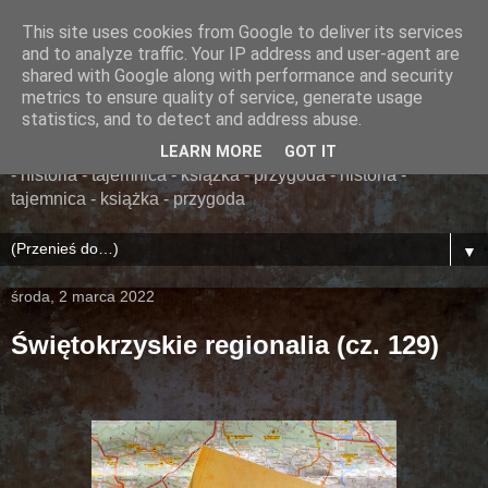
This site uses cookies from Google to deliver its services
......... ZAPOMNIANA
and to analyze traffic. Your IP address and user-agent are
shared with Google along with performance and security
BIBLIOTEKA ........
metrics to ensure quality of service, generate usage
statistics, and to detect and address abuse.
książka - przygoda - historia - tajemnica - książka - przygoda
LEARN MORE
GOT IT
- historia - tajemnica - książka - przygoda - historia -
tajemnica - książka - przygoda
▼
środa, 2 marca 2022
Świętokrzyskie regionalia (cz. 129)