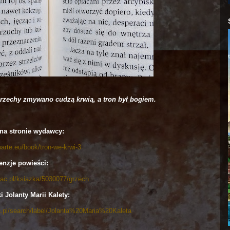
grzechy zmywano cudzą krwią, a tron był bogiem.
na stronie wydawcy:
arte.eu/book/tron-we-krwi-3
enzje powieści:
tac.pl/ksiazka/5030077/grzech
i Jolanty Marii Kalety:
a.pl/search/label/Jolanta%20Maria%20Kaleta