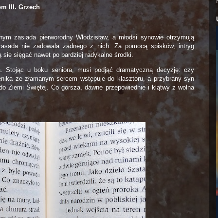
m III. Grzech
lnym zasiada pierworodny Włodzisław, a młodsi synowie otrzymują
 zasada nie zadowala żadnego z nich. Za pomocą spisków, intryg
ją się sięgać nawet po bardziej radykalne środki.
. Stojąc u boku seniora, musi podjąć dramatyczną decyzję: czy
enika ze złamanym sercem wstępuje do klasztoru, a przybrany syn
o Ziemi Świętej. Co gorsza, dawne przepowiednie i klątwy z wolna