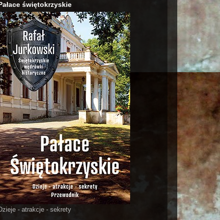
Pałace świętokrzyskie
Dzieje - atrakcje - sekrety