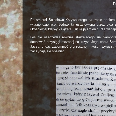
To
Po śmierci Bolesława Krzywoustego na tronie seniora
własne dzielnice. Jednak ta ustanowiona przez ojca
i kościelnej klątwy książęta usiłują ją zmienić. Nie waha
Los nie oszczędza również starzejącego się Sambora
dochować przysięgi złożonej na krzyż. Jego córka Ber
Jacza, chcąc zapomnieć o grzesznej miłości, wyrusza d
zaczynają się spełniać…