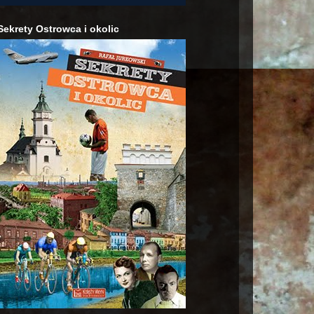
Sekrety Ostrowca i okolic