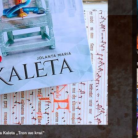
a Kaleta „Tron we krwi”