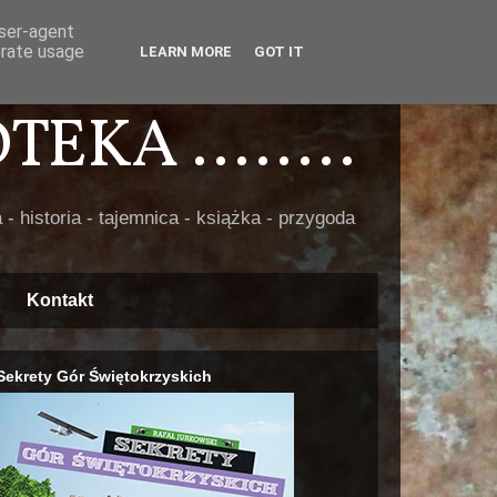
user-agent
erate usage
LEARN MORE
GOT IT
EKA ........
 - historia - tajemnica - książka - przygoda
Kontakt
Sekrety Gór Świętokrzyskich