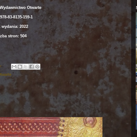
Wydawnictwo Otwarte
978-83-8135-159-1
 wydania: 2022
zba stron: 504
y:
twarte