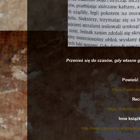
Przenieś się do czasów, gdy własne 
Powieść 
https://www.otw
Rec
https://lubimyczy
Inne książk
http://www.zapomnianabibliotek