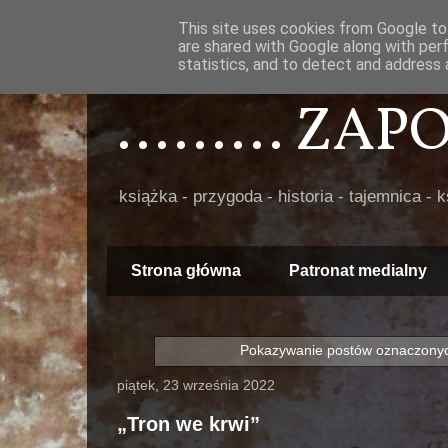
This site uses cookies from Google to 
are shared with Google along with per
statistics, and to detect and address 
......... ZA
książka - przygoda - historia - tajemnica - 
Strona główna
Patronat medialny
Pokazywanie postów oznaczonyc
piątek, 23 września 2022
„Tron we krwi”