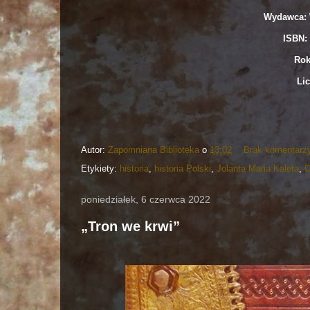
Wydawca: 
ISBN: 
Rok
Lic
Autor:
Zapomniana Biblioteka
o
13:02
Brak komentarz
Etykiety:
historia
,
historia Polski
,
Jolanta Maria Kaleta
,
O
poniedziałek, 6 czerwca 2022
„Tron we krwi”