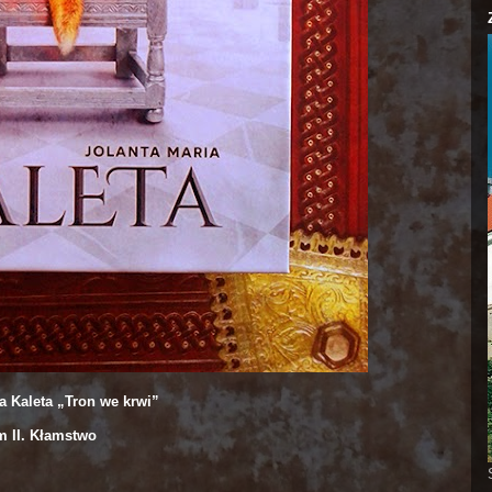
a Kaleta „Tron we krwi”
m II. Kłamstwo