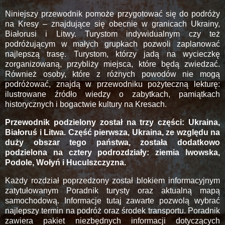
Niniejszy przewodnik pomoże przygotować się do podróży
na Kresy – znajdujące się obecnie w granicach Ukrainy,
Białorusi i Litwy. Turystom indywidualnym czy też
podróżującym w małych grupkach pozwoli zaplanować
najlepszą trasę. Turystom, którzy jadą na wycieczkę
zorganizowaną, przybliży miejsca, które będą zwiedzać.
Również osoby, które z różnych powodów nie mogą
podróżować, znajdą w przewodniku pożyteczną lekturę:
ilustrowane źródło wiedzy o zabytkach, pamiątkach
historycznych i bogactwie kultury na Kresach.
Przewodnik podzielony został na trzy części: Ukraina,
Białoruś i Litwa. Część pierwsza, Ukraina, ze względu na
duży obszar tego państwa, została dodatkowo
podzielona na cztery podrozdziały: ziemia lwowska,
Podole, Wołyń i Huculszczyzna.
Każdy rozdział poprzedzony został blokiem informacyjnym
zatytułowanym Poradnik turysty oraz aktualną mapą
samochodową. Informacje tutaj zawarte pozwolą wybrać
najlepszy termin na podróż oraz środek transportu. Poradnik
zawiera pakiet niezbędnych informacji dotyczących