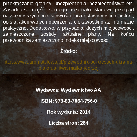
przekraczania granicy, ubezpieczenia, bezpieczeństwa etc.
Zasadniczą część każdego rozdziału stanowi przegląd
najważniejszych miejscowości, przedstawienie ich historii,
opis atrakcji wartych obejrzenia, ciekawostki oraz informacje
praktyczne. Dodatkowo, w przypadku dużych miejscowości,
zamieszczone zostały aktualne plany. Na końcu
przewodnika zamieszczono indeks miejscowości.
Źródło:
https://www.aromatslowa.pl/przewodnik-po-kresach-ukraina-
bialorus-litwa-majka-jedrzej
Wydawca: Wydawnictwo AA
ISBN: 978-83-7864-756-0
Rok wydania: 2014
Liczba stron: 264