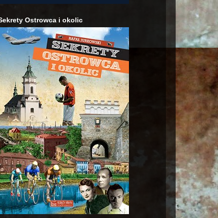
Sekrety Ostrowca i okolic