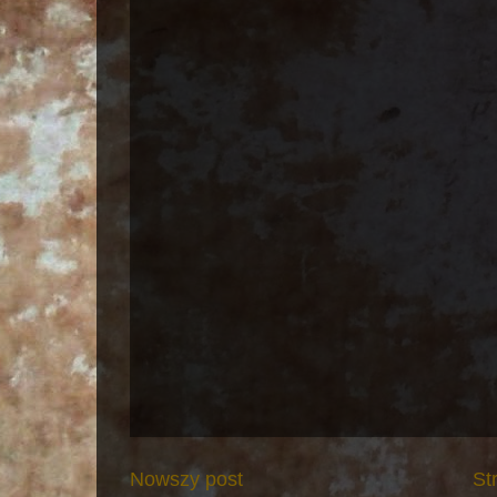
Nowszy post
St