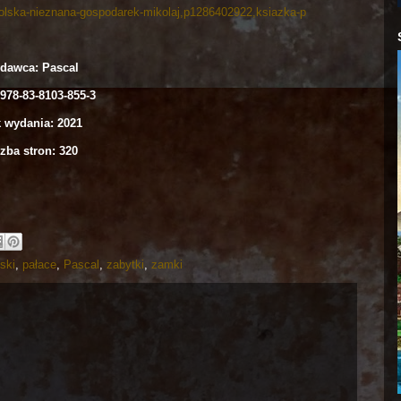
olska-nieznana-gospodarek-mikolaj,p1286402922,ksiazka-p
dawca: Pascal
978-83-8103-855-3
 wydania: 2021
zba stron: 320
lski
,
pałace
,
Pascal
,
zabytki
,
zamki