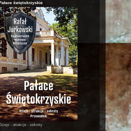
Pałace świętokrzyskie
Dzieje - atrakcje - sekrety