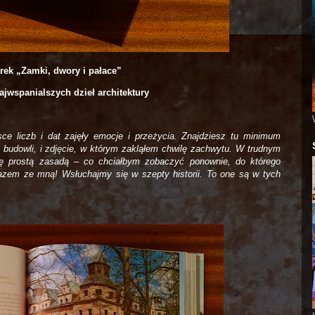
rek „Zamki, dwory i pałace”
ajwspanialszych dzieł architektury
sce liczb i dat zajęły emocje i przeżycia. Znajdziesz tu minimum
ć budowli, i zdjęcie, w którym zakląłem chwilę zachwytu. W trudnym
się prostą zasadą – co chciałbym zobaczyć ponownie, do którego
azem ze mną! Wsłuchajmy się w szepty historii. To one są w tych