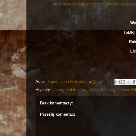
https://www.empik.com/zamki-dwory-i-palace-p
Wy
ISBN: 
Rok
Lic
Autor:
Zapomniana Biblioteka
o
13:58
Etykiety:
album
,
architektura
,
dwory
,
historia
,
historia Po
Brak komentarzy:
Prześlij komentarz