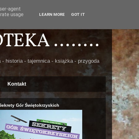
user-agent
erate usage
LEARN MORE
GOT IT
EKA ........
 - historia - tajemnica - książka - przygoda
Kontakt
Sekrety Gór Świętokrzyskich