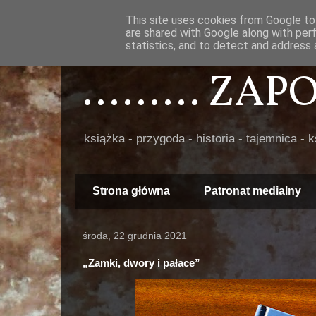
This site uses cookies from Google to 
are shared with Google along with per
statistics, and to detect and address 
......... ZA
książka - przygoda - historia - tajemnica - 
Strona główna
Patronat medialny
środa, 22 grudnia 2021
„Zamki, dwory i pałace”