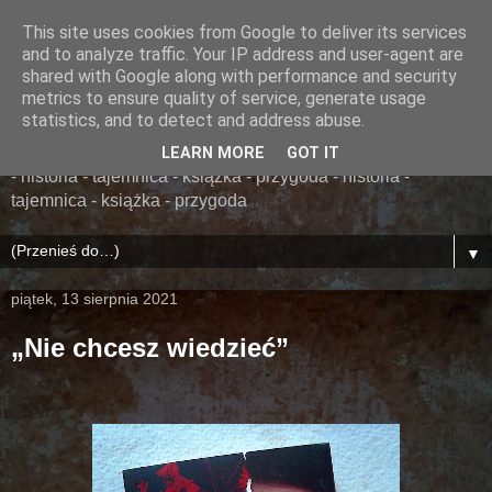
This site uses cookies from Google to deliver its services
......... ZAPOMNIANA
and to analyze traffic. Your IP address and user-agent are
shared with Google along with performance and security
BIBLIOTEKA ........
metrics to ensure quality of service, generate usage
statistics, and to detect and address abuse.
książka - przygoda - historia - tajemnica - książka - przygoda
LEARN MORE
GOT IT
- historia - tajemnica - książka - przygoda - historia -
tajemnica - książka - przygoda
▼
piątek, 13 sierpnia 2021
„Nie chcesz wiedzieć”