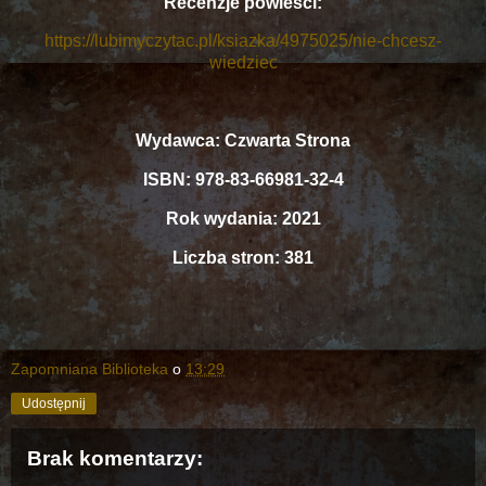
Recenzje powieści:
https://lubimyczytac.pl/ksiazka/4975025/nie-chcesz-
wiedziec
Wydawca: Czwarta Strona
ISBN: 978-83-66981-32-4
Rok wydania: 2021
Liczba stron: 381
Zapomniana Biblioteka
o
13:29
Udostępnij
Brak komentarzy: