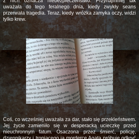
z nich oznacza niebezpieczeństwo. Przynajmniej tak
uważała do tego feralnego dnia, kiedy zwykły seans
przerwała tragedia. Teraz, kiedy wróżka zamyka oczy, widzi
tylko krew.
Coś, co wcześniej uważała za dar, stało się przekleństwem.
Jej życie zamieniło się w desperacką ucieczkę przed
nieuchronnym fatum. Osaczona przez śmierć, policję,
dziennikarzy i tropiącego ją mordercę Agata próbuje odkryć