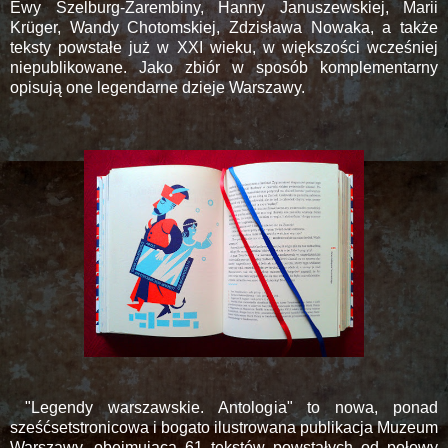
Ewy Szelburg-Zarembiny, Hanny Januszewskiej, Marii
Krüger, Wandy Chotomskiej, Zdzisława Nowaka, a także
teksty powstałe już w XXI wieku, w większości wcześniej
niepublikowane. Jako zbiór w sposób komplementarny
opisują one legendarne dzieje Warszawy.
"Legendy warszawskie. Antologia" to nowa, ponad
sześćsetstronicowa i bogato ilustrowana publikacja Muzeum
Warszawy, obejmująca 61 tekstów powstałych od połowy