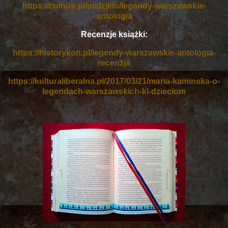
https://culture.pl/pl/dzielo/legendy-warszawskie-
antologia
Recenzje książki:
https://historykon.pl/legendy-warszawskie-antologia-
recenzja
https://kulturaliberalna.pl/2017/03/21/maria-kaminska-o-
legendach-warszawskich-kl-dzieciom