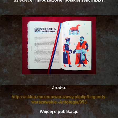
dziecięcej i młodzieżowej polskiej sekcji IBBY.
Źródło:
https://sklep.muzeumwarszawy.pl/pl/p/Legendy-
warszawskie.-Antologia/953
Więcej o publikacji: