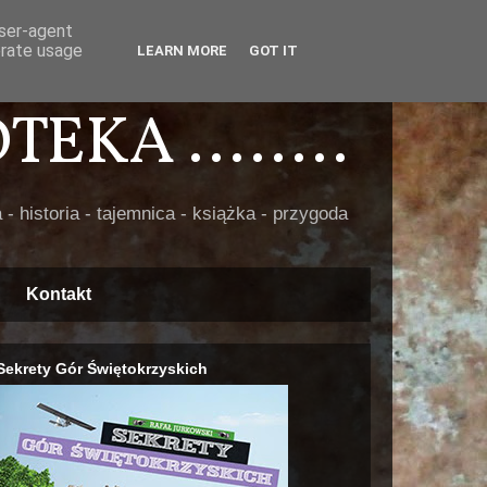
user-agent
erate usage
LEARN MORE
GOT IT
EKA ........
 - historia - tajemnica - książka - przygoda
Kontakt
Sekrety Gór Świętokrzyskich