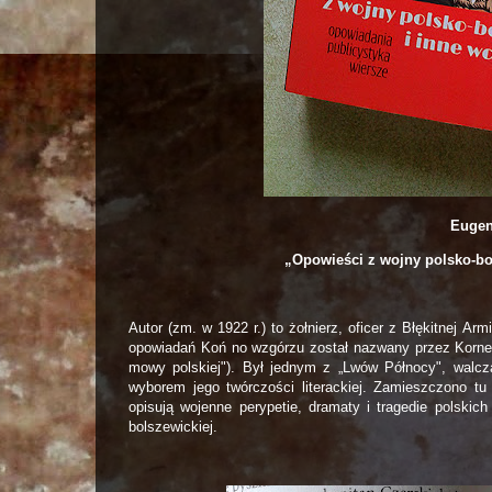
Eugen
„Opowieści z wojny polsko-bol
Autor (zm. w 1922 r.) to żołnierz, oficer z Błękitnej Arm
opowiadań Koń no wzgórzu został nazwany przez Korne
mowy polskiej"). Był jednym z „Lwów Północy", walc
wyborem jego twórczości literackiej. Zamieszczono tu 
opisują wojenne perypetie, dramaty i tragedie polskic
bolszewickiej.