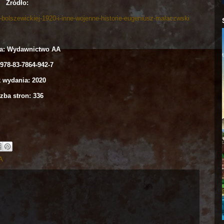
Źródło:
-bolszewickiej-1920-i-inne-wojenne-historie-eugeniusz-malaczwski
a: Wydawnictwo AA
978-83-7864-942-7
 wydania: 2020
zba stron: 336
A