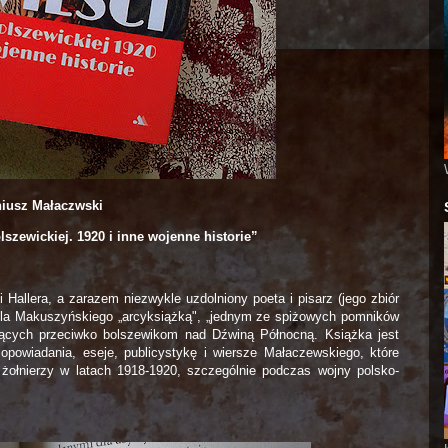
iusz Małaczwski
szewickiej. 1920 i inne wojenne historie”
ii Hallera, a zarazem niezwykle uzdolniony poeta i pisarz (jego zbiór
la Makuszyńskiego „arcyksiążką", „jednym ze spiżowych pomników
zących przeciwko bolszewikom nad Dźwiną Północną. Książka jest
opowiadania, eseje, publicystykę i wiersze Małaczewskiego, które
h żołnierzy w latach 1918-1920, szczególnie podczas wojny polsko-