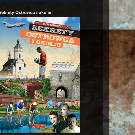
Sekrety Ostrowca i okolic