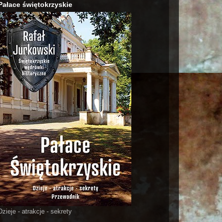
Pałace świętokrzyskie
Dzieje - atrakcje - sekrety