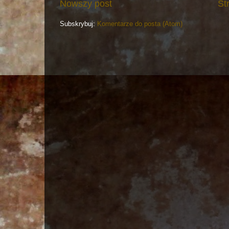
Nowszy post
St
Subskrybuj:
Komentarze do posta (Atom)