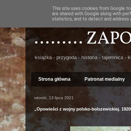
This site uses cookies from Google to 
are shared with Google along with per
statistics, and to detect and address 
......... ZA
książka - przygoda - historia - tajemnica - 
Strona główna
Patronat medialny
wtorek, 13 lipca 2021
„Opowieści z wojny polsko-bolszewickiej. 1920 