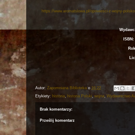
https://www.aromatslowa.pl/opowiesci-z-wojny-polsko
Wydawc
ISBN: 
Rok
Lic
Autor:
Zapomniana Biblioteka
o
16:22
Etykiety:
historia
,
historia Polski
,
wojna
,
Wydawnictwo A
Brak komentarzy:
Prześlij komentarz