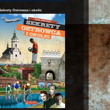
Sekrety Ostrowca i okolic