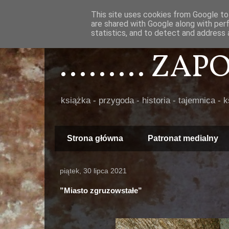
This site uses cookies from Google to 
are shared with Google along with per
statistics, and to detect and address 
......... ZA
książka - przygoda - historia - tajemnica - 
Strona główna
Patronat medialny
piątek, 30 lipca 2021
”Miasto zgruzowstałe”