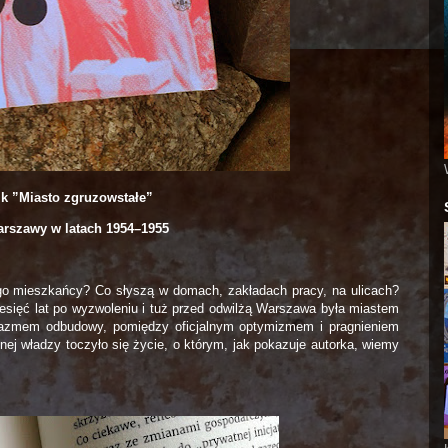
ik ”Miasto zgruzowstałe”
rszawy w latach 1954–1955
ego mieszkańcy? Co słyszą w domach, zakładach pracy, na ulicach?
ziesięć lat po wyzwoleniu i tuż przed odwilżą Warszawa była miastem
zjazmem odbudowy, pomiędzy oficjalnym optymizmem i pragnieniem
j władzy toczyło się życie, o którym, jak pokazuje autorka, wiemy