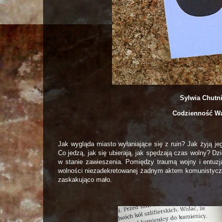
Sylwia Chutn
Codzienność Wa
Jak wygląda miasto wyłaniające się z ruin? Jak żyją j
Co jedzą, jak się ubierają, jak spędzają czas wolny? D
w stanie zawieszenia. Pomiędzy traumą wojny i entu
wolności niezadekretowanej żadnym aktem komunistyczne
zaskakująco mało.