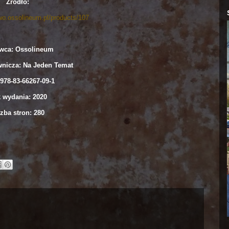
Źródło:
wo.ossolineum.pl/products/107
wca: Ossolineum
wnicza: Na Jeden Temat
978-83-66267-09-1
 wydania: 2020
zba stron: 280