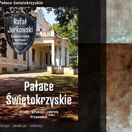
Pałace świętokrzyskie
Dzieje - atrakcje - sekrety