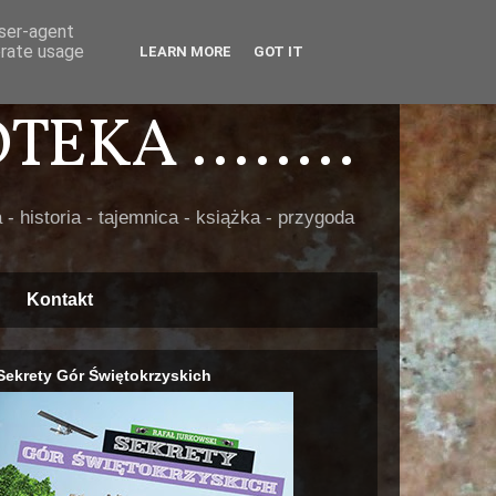
user-agent
erate usage
LEARN MORE
GOT IT
EKA ........
 - historia - tajemnica - książka - przygoda
Kontakt
Sekrety Gór Świętokrzyskich