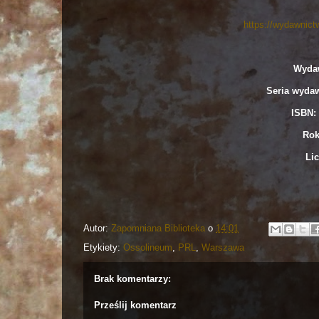
https://wydawnict
Wyda
Seria wyda
ISBN: 
Rok
Lic
Autor:
Zapomniana Biblioteka
o
14:01
Etykiety:
Ossolineum
,
PRL
,
Warszawa
Brak komentarzy:
Prześlij komentarz