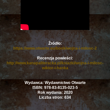
Źródło:
https://www.otwarte.eu/book/wojna-i-milosc-2
Recenzja powieści:
http://www.kanapaliteracka.pl/ksiazki/wojna-i-milosc-
wiktor-i-hanka
Wydawca: Wydawnictwo Otwarte
ISBN: 978-83-8135-023-5
Rok wydania: 2020
Liczba stron: 634