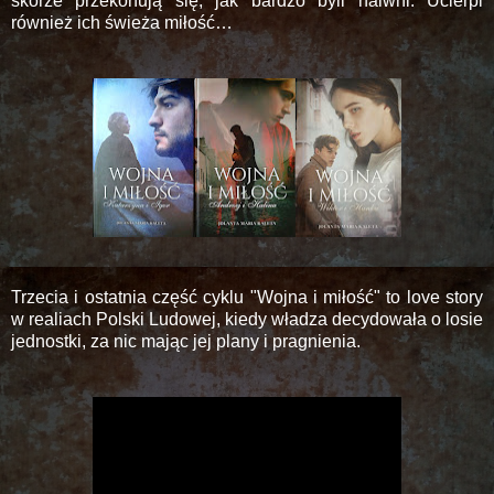
skórze przekonują się, jak bardzo byli naiwni. Ucierpi
również ich świeża miłość…
Trzecia i ostatnia część cyklu "Wojna i miłość" to love story
w realiach Polski Ludowej, kiedy władza decydowała o losie
jednostki, za nic mając jej plany i pragnienia.