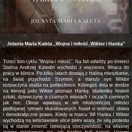
Jolanta Maria Kaleta „Wojna i miłość. Wiktor i Hanka”
Trzeci tom cyklu "Wojna i miłość". Na fali odwilży po śmierci
Stalina Andrzej Kaledin wychodzi z więzienia. Wraca do
pracy w klinice. Po kilku latach dostają z Haliną mieszkanie,
na świat przychodzi Szymon, a starszy syn Wiktor
rozpoczyna studia na politechnice. Któregoś dnia w drodze
na trening judo Wiktor poznaje Hankę, studentkę historii
sztuki, dziewczynę o czarnych włosach i oczach ciemnych
jak noc. Oboje wpadają w wir młodzieńczej miłości
podbijanej rytmem skandowanych haseł o wolność słowa
i demokratyczne prawo. Kiedy w marcu ’68 Hanka i Wiktor
wychodzą na wrocławskie ulice pełni wiary, że siłą protestu
są w stanie zmienić istniejącą rzeczywistość, na własnej