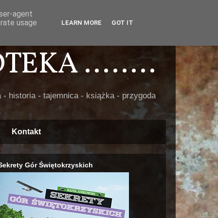
user-agent
erate usage
LEARN MORE
GOT IT
EKA ........
 - historia - tajemnica - książka - przygoda
Kontakt
Sekrety Gór Świętokrzyskich