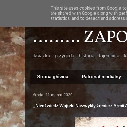
This site uses cookies from Google to 
are shared with Google along with per
statistics, and to detect and address 
......... ZA
książka - przygoda - historia - tajemnica - 
Strona główna
Patronat medialny
środa, 11 marca 2020
„Niedźwiedź Wojtek. Niezwykły żołnierz Armii