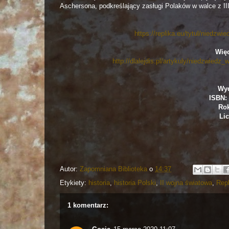
Aschersona, podkreślający zasługi Polaków w walce z II
https://replika.eu/tytul/niedzwi
Więc
http://dlalejdis.pl/artykuly/niedzwiedz
Wyd
ISBN: 
Rok
Lic
Autor:
Zapomniana Biblioteka
o
14:37
Etykiety:
historia
,
historia Polski
,
II wojna światowa
,
Repl
1 komentarz: