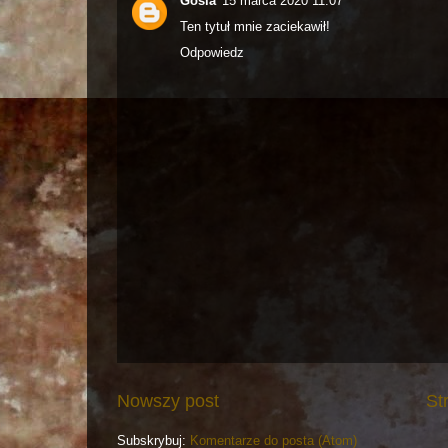
Gosia
15 marca 2020 11:07
Ten tytuł mnie zaciekawił!
Odpowiedz
Nowszy post
St
Subskrybuj:
Komentarze do posta (Atom)