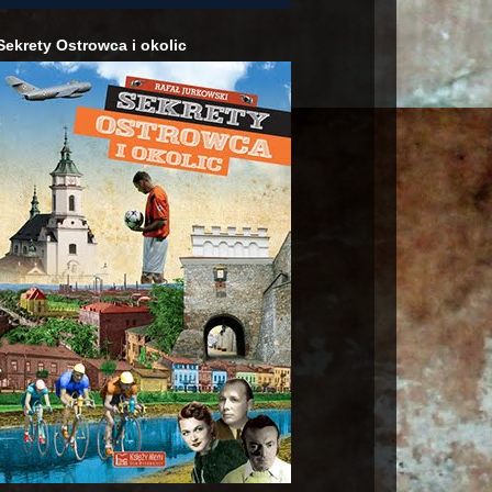
Sekrety Ostrowca i okolic