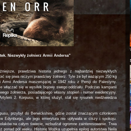
tek. Niezwykły żołnierz Armii Andersa”
niejsze, prawdziwa historia jednego z najbardziej niezwykłych
apić się piwa niczym prawdziwy żołnierz. Tyle że był ważącym
250 kg
gi Armii Andersa maszerującej w 1942 roku z Persji do Palestyny.
ie włączać się w wysiłek bojowy swego oddziału. Podczas kampanii
ego żołnierza, posiadającego własny stopień i numer ewidencyjny.
lerii 2. Korpusu, w której służył, stał się rysunek niedźwiedzia
pusu, przybył do Berwickshire, gdzie został znaczącym członkiem
 w Edynburgu, ale jego emerytura nie upływała w ciszy i spokoju.
Polaków na całym świecie, wzbudzał ogromne zainteresowanie. Trwa
ż ponad pół wieku. Historię Wojtka uzupełnia epilog autorstwa Neila