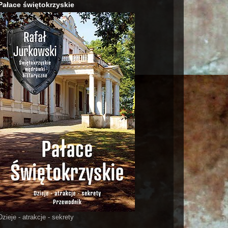
Pałace świętokrzyskie
Dzieje - atrakcje - sekrety