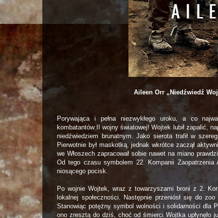
Aileen Orr „Niedźwiedź Woj
Porywająca i pełna niezwykłego uroku, a co najważ
kombatantów II wojny światowej! Wojtek lubił zapalić, n
niedźwiedziem brunatnym. Jako sierota trafił w szere
Pierwotnie był maskotką, jednak wkrótce zaczął aktywn
we Włoszech zapracował sobie nawet na miano prawdziw
Od tego czasu symbolem 22. Kompanii Zaopatrzenia Arty
niosącego pocisk.
Po wojnie Wojtek, wraz z towarzyszami broni z 2. Kor
lokalnej społeczności. Następnie przeniósł się do zoo
Stanowiąc potężny symbol wolności i solidarności dla 
ono zresztą do dziś, choć od śmierci Wojtka upłynęło ju