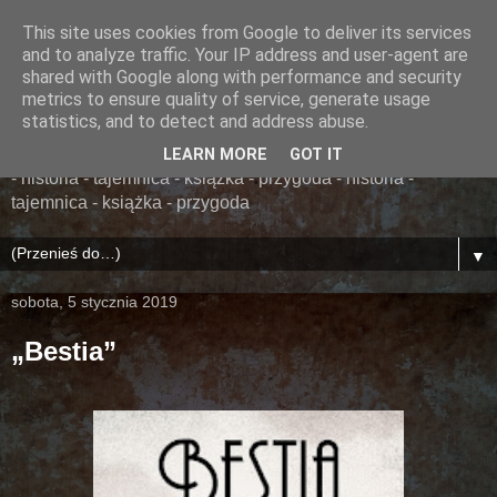
This site uses cookies from Google to deliver its services
......... ZAPOMNIANA
and to analyze traffic. Your IP address and user-agent are
shared with Google along with performance and security
BIBLIOTEKA ........
metrics to ensure quality of service, generate usage
statistics, and to detect and address abuse.
książka - przygoda - historia - tajemnica - książka - przygoda
LEARN MORE
GOT IT
- historia - tajemnica - książka - przygoda - historia -
tajemnica - książka - przygoda
▼
sobota, 5 stycznia 2019
„Bestia”