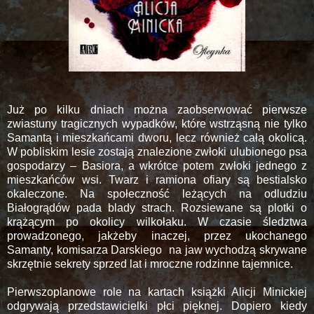
Już po kilku dniach można zaobserwować pierwsze
zwiastuny tragicznych wypadków, które wstrząsną nie tylko
Samantą i mieszkańcami dworu, lecz również całą okolicą.
W pobliskim lesie zostają znalezione zwłoki ulubionego psa
gospodarzy – Basiora, a wkrótce potem zwłoki jednego z
mieszkańców wsi. Twarz i ramiona ofiary są bestialsko
okaleczone. Na społeczność leżących na odludziu
Białogrądów pada blady strach. Rozsiewane są plotki o
krążącym po okolicy wilkołaku. W czasie śledztwa
prowadzonego, jakżeby inaczej, przez ukochanego
Samanty, komisarza Darskiego
na jaw wychodzą skrywane
skrzętnie sekrety sprzed lat i mroczne rodzinne tajemnice.
Pierwszoplanowe role na kartach książki Alicji Minickiej
odgrywają przedstawicielki płci pięknej. Dopiero kiedy