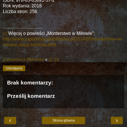
ISBN: 978-83-65891-37-2
Rok wydania: 2018
Liczba stron: 256
Więcej o powieści „Morderstwo w Miłowie”:
[1]
http://www.zapomnianabiblioteka.pl/2014/05/morderstwo-w-
miowie-alicja-minicka.html
Zapomniana Biblioteka
o
17:19
Udostępnij
Brak komentarzy:
Prześlij komentarz
‹
›
Strona główna