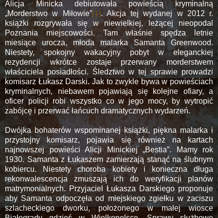
Alicja Minicka debiutowała powieścią kryminalną
„Morderstwo w Miłowie”
[1]
. Akcja tej wydanej w 2012 r.
książki rozgrywała się w niewielkiej, leżącej nieopodal
Poznania miejscowości. Tam właśnie spędza letnie
miesiące urocza, młoda malarka Samanta Greenwood.
Niestety, spokojny wakacyjny pobyt w eleganckiej
rezydencji wkrótce zostaje przerwany morderstwem
właściciela posiadłości. Śledztwo w tej sprawie prowadzi
komisarz Łukasz Darski. Jak to zwykle bywa w powieściach
kryminalnych, niebawem pojawiają się kolejne ofiary, a
oficer policji robi wszystko co w jego mocy, by wytropić
zabójcę i przerwać łańcuch dramatycznych wydarzeń.
Dwójka bohaterów wspominanej książki, piękna malarka i
przystojny komisarz, pojawia się również na kartach
najnowszej powieści Alicji Minickiej „Bestia”. Mamy rok
1930. Samanta z Łukaszem zamierzają stanąć na ślubnym
kobiercu. Niestety choroba kobiety i konieczna długa
rekonwalescencja zmuszają ich do weryfikacji planów
matrymonialnych. Przyjaciel Łukasza Darskiego proponuje
aby Samanta odpoczęła od miejskiego zgiełku w zaciszu
szlacheckiego dworku, położonego w małej wiosce
Białogrądy gdzieś w Wielkopolsce. Sprawy służbowe