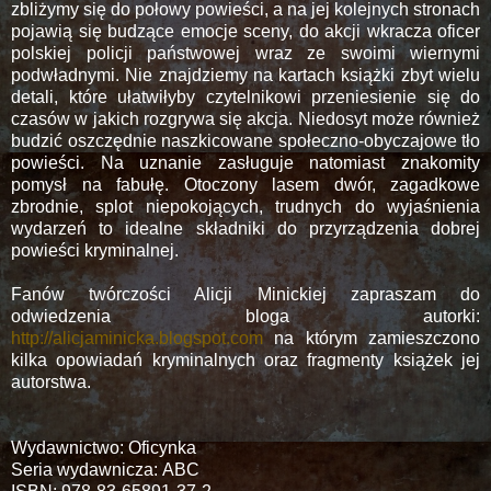
zbliżymy się do połowy powieści, a na jej kolejnych stronach
pojawią się budzące emocje sceny, do akcji wkracza oficer
polskiej policji państwowej wraz ze swoimi wiernymi
podwładnymi. Nie znajdziemy na kartach książki zbyt wielu
detali, które ułatwiłyby czytelnikowi przeniesienie się do
czasów w jakich rozgrywa się akcja. Niedosyt może również
budzić oszczędnie naszkicowane społeczno-obyczajowe tło
powieści. Na uznanie zasługuje natomiast znakomity
pomysł na fabułę. Otoczony lasem dwór, zagadkowe
zbrodnie, splot niepokojących, trudnych do wyjaśnienia
wydarzeń to idealne składniki do przyrządzenia dobrej
powieści kryminalnej.
Fanów twórczości Alicji Minickiej zapraszam do
odwiedzenia bloga autorki:
http://alicjaminicka.blogspot.com
na którym zamieszczono
kilka opowiadań kryminalnych oraz fragmenty książek jej
autorstwa.
Wydawnictwo: Oficynka
Seria wydawnicza: ABC