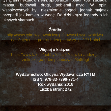
tysiącami hektarów ziemi, sprowadzali osadników, zakładali
miasta, budowali drogi, pobierali myto. W opinii
współczesnych byli niezmiernie bogaci, jednak majątek
przepadł jak kamień w wodę. Do dziś krążą legendy o ich
ukrytych skarbach.
Źródło:
http://www.rytm-wydawnictwo.pl/nowosci-wydawnictwa-
rytm/tajemnice-polskich-templariuszy_p_1771.html
Więcej o książce:
https://www.fakt.pl/hobby/ksiazki/ksiazka-andrzeja-
zielinskiego-o-templariuszach/8n8r5gt
Wydawnictwo: Oficyna Wydawnicza RYTM
ISBN: 978-83-7399-771-4
Rok wydania: 2018
Liczba stron: 272