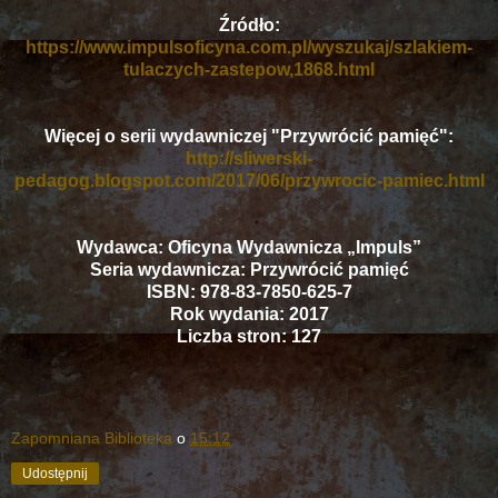
Źródło:
https://www.impulsoficyna.com.pl/wyszukaj/szlakiem-
tulaczych-zastepow,1868.html
Więcej o serii wydawniczej "Przywrócić pamięć":
http://sliwerski-
pedagog.blogspot.com/2017/06/przywrocic-pamiec.html
Wydawca: Oficyna Wydawnicza „Impuls”
Seria wydawnicza: Przywrócić pamięć
ISBN: 978-83-7850-625-7
Rok wydania: 2017
Liczba stron: 127
Zapomniana Biblioteka
o
15:12
Udostępnij