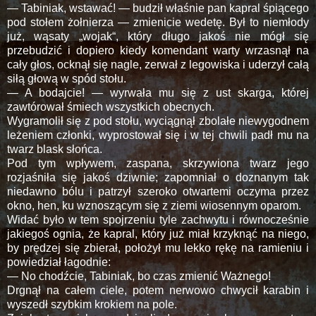
— Tabiniak, wstawać! — budził właśnie pan kapral śpiącego
pod stołem żołnierza — zmienicie wedetę. Był to niemłody
już, wąsaty „wojak“, który długo jakoś nie mógł się
przebudzić i dopiero kiedy komendant warty wrzasnął na
cały głos, ocknął się nagle, zerwał z legowiska i uderzył całą
siłą głową w spód stołu.
— A bodajcie! — wyrwała mu się z ust skarga, której
zawtórował śmiech wszystkich obecnych.
Wygramolił się z pod stołu, wyciągnął zbolałe niewygodnem
leżeniem członki, wyprostował się i w tej chwili padł mu na
twarz blask słońca.
Pod tym wpływem, zaspana, skrzywiona twarz jego
rozjaśniła się jakoś dziwnie; zapomniał o doznanym tak
niedawno bólu i patrzył szeroko otwartemi oczyma przez
okno, hen, ku wznoszącym się z ziemi wiosennym oparom.
Widać było w tem spojrzeniu tyle zachwytu i równocześnie
jakiegoś ognia, że kapral, który już miał krzyknąć na niego,
by prędzej się zbierał, położył mu lekko rękę na ramieniu i
powiedział łagodnie:
— No chodźcie, Tabiniak, bo czas zmienić Ważnego!
Drgnął na całem ciele, potem nerwowo chwycił karabin i
wyszedł szybkim krokiem na pole.