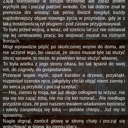
Zajął stanowisko w dziupli drzewnej ale zaraz potem
wychylił się i począł patrzeć wokoło. On tak dobrze znał te
pierwsze dni wiosny; tak pilnie śledził niegdyś każdy
najdrobniejszy objaw nowego życia w przyrodzie, gdy je z
taką troskliwością rył pługiem i pod zasiew przygotowywał.
To było przed wojną, a teraz, od sześciu lat już nie oddawał
się tej umiłowanej pracy, bo wojować musiał na różnych
frontach.
Mógł wprawdzie pójść po skończonej wojnie do domu, ale
nie uczynił tego, bo uważał, że skoro musiał tyle lat służyć
obcej sprawie, to może, to powinien teraz służyć własnej.
To była wielka z jego strony ofiara, bo tak tęsknił do swej
roli, do zagrody, do gospodarstwa.
Przerwał wątek myśli, oparł karabin o drzewo, przykląkł,
rozpostarł szeroko ręce, jakgdyby chciał objąć niemi ziemię i
do serca ją przytulić i począł szeptać:
— Hej, ziemio ty moja, tak już długo odłogiem tu leżysz, nie
ma się kto zająć tobą, nie ma cię kto rozorać... Ale niedługo
przyjdzie czas, że pod naszem trwałem władaniem będziesz
i wtedy zaopiekują się tobą — polskie chłopy... Już my to
sprawimy...
Nagle drgnął, zwrócił głowę w stronę chaty i począł się
wsłuchiwać w śpiew, ku niemu idący...