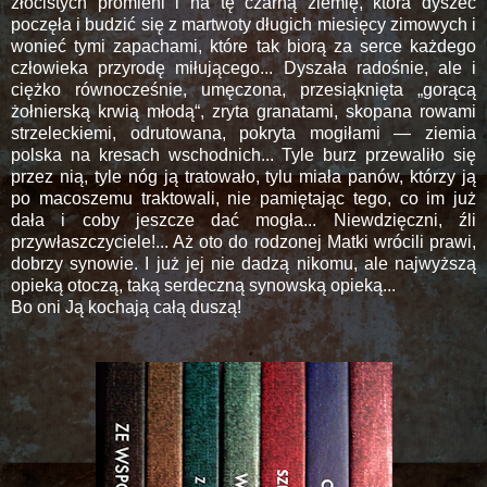
złocistych promieni i na tę czarną ziemię, która dyszeć
poczęła i budzić się z martwoty długich miesięcy zimowych i
wonieć tymi zapachami, które tak biorą za serce każdego
człowieka przyrodę miłującego... Dyszała radośnie, ale i
ciężko równocześnie, umęczona, przesiąknięta „gorącą
żołnierską krwią młodą“, zryta granatami, skopana rowami
strzeleckiemi, odrutowana, pokryta mogiłami — ziemia
polska na kresach wschodnich... Tyle burz przewaliło się
przez nią, tyle nóg ją tratowało, tylu miała panów, którzy ją
po macoszemu traktowali, nie pamiętając tego, co im już
dała i coby jeszcze dać mogła... Niewdzięczni, źli
przywłaszczyciele!... Aż oto do rodzonej Matki wrócili prawi,
dobrzy synowie. I już jej nie dadzą nikomu, ale najwyższą
opieką otoczą, taką serdeczną synowską opieką...
Bo oni Ją kochają całą duszą!