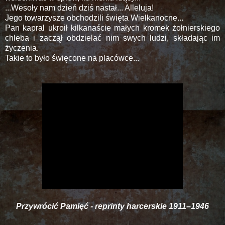
...Wesoły nam dzień dziś nastał... Alleluja!
Jego towarzysze obchodzili święta Wielkanocne...
Pan kapral ukroił kilkanaście małych kromek żołnierskiego
chleba i zaczął obdzielać nim swych ludzi, składając im
życzenia.
Takie to było święcone na placówce...
Przywrócić Pamięć - reprinty harcerskie 1911–1946