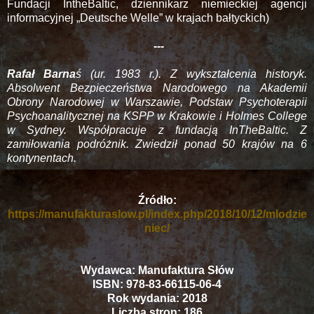
Fundacji IntheBaltic, dziennikarz niemieckiej agencji
informacyjnej „Deutsche Welle” w krajach bałtyckich)
---
Rafał Barna
ś (ur. 1983 r.). Z wykształcenia historyk.
Absolwent Bezpieczeństwa Narodowego na Akademii
Obrony Narodowej w Warszawie, Podstaw Psychoterapii
Psychoanalitycznej na KSPP w Krakowie i Holmes College
w Sydney. Współpracuje z fundacją InTheBaltic. Z
zamiłowania podróżnik. Zwiedził ponad 50 krajów na 6
kontynentach.
Źródło:
https://manufakturaslow.pl/index.php/2018/10/12/mlodzie
niec/
Wydawca: Manufaktura Słów
ISBN: 978-83-66115-06-4
Rok wydania: 2018
Liczba stron: 186