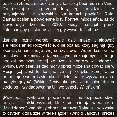
polskich zbiorach, obok Damy z łasiczką Leonarda da Vinci.
Do dzisiaj nie są znane losy tego arcydzieła… A
przynajmniej nie wszystkim. Na kartach powieści Rafał
Barnaś odsłania powojenne losy Portretu młodzieńca, aż do
sławetnego kwietnia 2010, kiedy nastąpił punkt
kulminacyjny polsko-rosyjskiej gry wywiadu o obraz…
„Istnieją różne wersje, gdzie dziś może znajdować
się Młodzieniec (oczywiście, o ile ocalał), który zaginął, gdy
skończyła się druga wojna światowa. Autor książki na
podstawie rozmowy z tajemniczym nieznajomym, którego
spotkał podczas jednej ze swoich podróży w Indonezji,
wysuwa wniosek, że zaginiony obraz może znajdować się w
Rosji. [...] Jest to kolejną zaletą książki, której autor
proponuje swoim czytelnikom intelektualne wyzwania a co
by było, gdyby”. (Wiktor Denisenko, pisarz, politolog, doktor
socjologii, wykładowca na Uniwersytecie Wileńskim)
„Przygoda, ryzykowne poszukiwania, niebezpieczeństwo,
rosyjski i polski wywiad, które się ścierają w walce o
„Młodzieńca”, zaginiony obraz autorstwa Rafaela – wszystko
to czytelnik znajdzie w tej książce”. (Witold Janczys, prezes