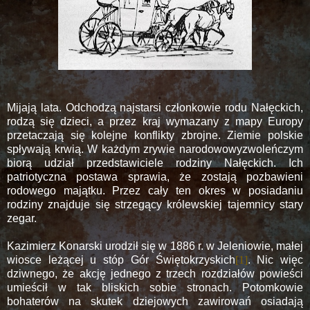
Mijają lata. Odchodzą najstarsi członkowie rodu Nałęckich,
rodzą się dzieci, a przez kraj wymazany z mapy Europy
przetaczają się kolejne konflikty zbrojne. Ziemie polskie
spływają krwią. W każdym zrywie narodowowyzwoleńczym
biorą udział przedstawiciele rodziny Nałęckich. Ich
patriotyczna postawa sprawia, że zostają pozbawieni
rodowego majątku. Przez cały ten okres w posiadaniu
rodziny znajduje się strzegący królewskiej tajemnicy stary
zegar.
Kazimierz Konarski urodził się w 1886 r. w Jeleniowie, małej
wiosce leżącej u stóp Gór Świętokrzyskich
[1]
. Nic więc
dziwnego, że akcję jednego z trzech rozdziałów powieści
umieścił w tak bliskich sobie stronach. Potomkowie
bohaterów na skutek dziejowych zawirowań osiadają