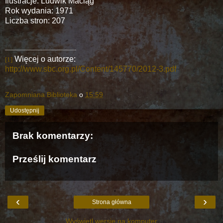
Ilustracje: Ludwik Maciąg
Rok wydania: 1971
Liczba stron: 207
Więcej o autorze:
[1]
http://www.sbc.org.pl/Content/145770/2012-3.pdf
Zapomniana Biblioteka
o
15:59
Udostępnij
Brak komentarzy:
Prześlij komentarz
‹
›
Strona główna
Wyświetl wersję na komputer