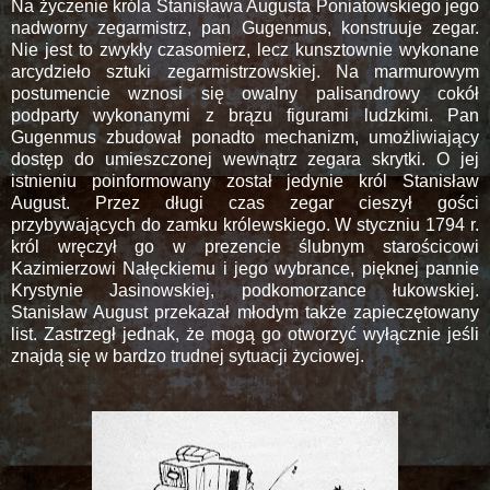
Na życzenie króla Stanisława Augusta Poniatowskiego jego
nadworny zegarmistrz, pan Gugenmus, konstruuje zegar.
Nie jest to zwykły czasomierz, lecz kunsztownie wykonane
arcydzieło sztuki zegarmistrzowskiej. Na marmurowym
postumencie wznosi się owalny palisandrowy cokół
podparty wykonanymi z brązu figurami ludzkimi. Pan
Gugenmus zbudował ponadto mechanizm, umożliwiający
dostęp do umieszczonej wewnątrz zegara skrytki. O jej
istnieniu poinformowany został jedynie król Stanisław
August. Przez długi czas zegar cieszył gości
przybywających do zamku królewskiego. W styczniu 1794 r.
król wręczył go w prezencie ślubnym starościcowi
Kazimierzowi Nałęckiemu i jego wybrance, pięknej pannie
Krystynie Jasinowskiej, podkomorzance łukowskiej.
Stanisław August przekazał młodym także zapieczętowany
list. Zastrzegł jednak, że mogą go otworzyć wyłącznie jeśli
znajdą się w bardzo trudnej sytuacji życiowej.