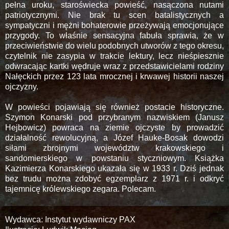
pełna uroku, staroświecka powieść, nasączona nutami
patriotycznymi. Nie brak tu scen batalistycznych a
sympatyczni i mężni bohaterowie przeżywają emocjonujące
przygody. To właśnie sensacyjna fabuła sprawia, że w
przeciwieństwie do wielu podobnych utworów z tego okresu,
czytelnik nie zasypia w trakcie lektury, lecz nieśpiesznie
odwracając kartki wędruje wraz z przedstawicielami rodziny
Nałęckich przez 123 lata mrocznej i krwawej historii naszej
ojczyzny.
W powieści pojawiają się również postacie historyczne.
Szymon Konarski pod przybranym nazwiskiem (Janusz
Hejbowicz) powraca na ziemie ojczyste by prowadzić
działalność rewolucyjną, a Józef Hauke-Bosak dowodzi
siłami zbrojnymi województw krakowskiego i
sandomierskiego w powstaniu styczniowym. Książka
Kazimierza Konarskiego ukazała się w 1933 r. Dziś jednak
bez trudu można zdobyć egzemplarz z 1971 r. i odkryć
tajemnicę królewskiego zegara. Polecam.
Wydawca: Instytut wydawniczy PAX