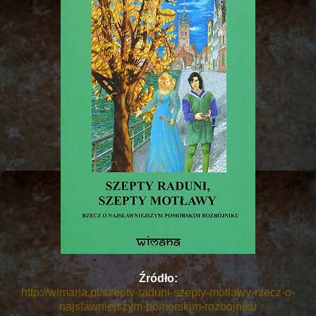
Źródło:
http://wimana.pl/szepty-raduni-szepty-motlawy-rzecz-o-
najslawniejszym-pomorskim-rozbojniku