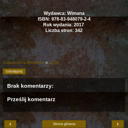
Wydawca: Wimana
ISBN: 978-83-948079-2-4
Rok wydania: 2017
Liczba stron: 342
Zapomniana Biblioteka
o
11:08
Udostępnij
Brak komentarzy:
Prześlij komentarz
‹
›
Strona główna