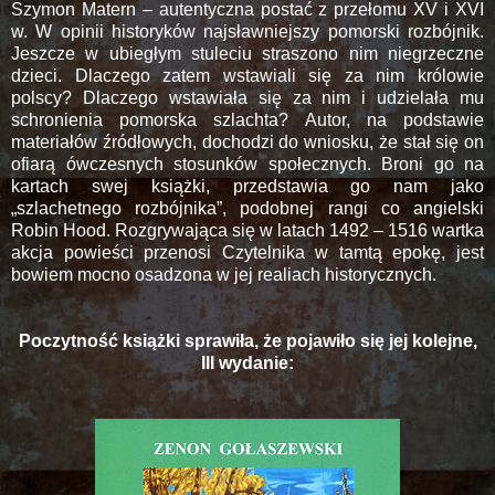
Szymon Matern – autentyczna postać z przełomu XV i XVI
w. W opinii historyków najsławniejszy pomorski rozbójnik.
Jeszcze w ubiegłym stuleciu straszono nim niegrzeczne
dzieci. Dlaczego zatem wstawiali się za nim królowie
polscy? Dlaczego wstawiała się za nim i udzielała mu
schronienia pomorska szlachta? Autor, na podstawie
materiałów źródłowych, dochodzi do wniosku, że stał się on
ofiarą ówczesnych stosunków społecznych. Broni go na
kartach swej książki, przedstawia go nam jako
„szlachetnego rozbójnika”, podobnej rangi co angielski
Robin Hood. Rozgrywająca się w latach 1492 – 1516 wartka
akcja powieści przenosi Czytelnika w tamtą epokę, jest
bowiem mocno osadzona w jej realiach historycznych.
Poczytność książki sprawiła, że pojawiło się jej kolejne,
III wydanie: