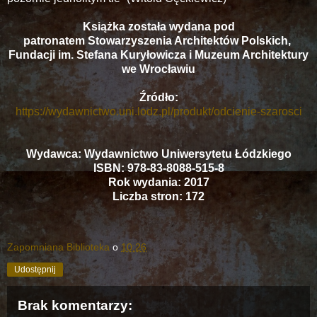
Książka została wydana pod
patronatem Stowarzyszenia Architektów Polskich,
Fundacji im. Stefana Kuryłowicza i Muzeum Architektury
we Wrocławiu
Źródło:
https://wydawnictwo.uni.lodz.pl/produkt/odcienie-szarosci
Wydawca: Wydawnictwo Uniwersytetu Łódzkiego
ISBN: 978-83-8088-515-8
Rok wydania: 2017
Liczba stron: 172
Zapomniana Biblioteka
o
10:26
Udostępnij
Brak komentarzy: