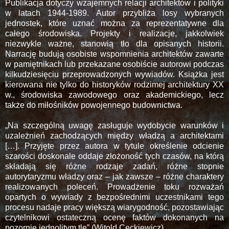
Publikacja dotyczy wzajemnych relacji architektów i polityki
w latach 1944-1989. Autor przybliża losy wybranych
jednostek, które uznać można za reprezentatywne dla
całego środowiska. Projekty i realizacje, jakkolwiek
niezwykle ważne, stanowią tło dla opisanych historii.
Narrację budują osobiste wspomnienia architektów zawarte
w pamiętnikach lub przekazane osobiście autorowi podczas
kilkudziesięciu przeprowadzonych wywiadów. Książka jest
kierowana nie tylko do historyków rodzimej architektury XX
w., środowiska zawodowego oraz akademickiego, lecz
także do miłośników powojennego budownictwa.
„Na szczególną uwagę zasługuje wydobycie warunków i
uzależnień zachodzących między władzą a architektami
[…]. Przyjęte przez autora w tytule określenie odcienie
szarości doskonale oddaje złożoność tych czasów, na którą
składają się różne rodzaje zadań, różne stopnie
autorytaryzmu władzy oraz – jak zawsze – różne charaktery
realizowanych poleceń. Prowadzenie toku rozważań
opartych o wywiady z bezpośrednimi uczestnikami tego
procesu nadaje pracy większą wiarygodność, pozostawiając
czytelnikowi ostateczną ocenę faktów dokonanych na
pozornie jednolitym tle” (Witold Cęckiewicz)