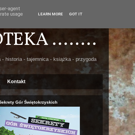
user-agent
erate usage
LEARN MORE
GOT IT
EKA ........
 - historia - tajemnica - książka - przygoda
Kontakt
Sekrety Gór Świętokrzyskich