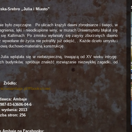
ska-Srebro „Julia i Miasto”
e było zwyczajne. Po ulicach krążyli dawni zbrodniarze i święci, w
agnienia, lęki i nieodkupione winy, w murach Uniwersytetu błąkał się
 się Kallimach. Po zmroku wyłaniały się zarysy zburzonych dawno
z wywołane do życia nie potrafiły już odejść, . Każde dzieło umysłu i
sową duchowo-materialną konstrukcję.
lia wplątała się w niebezpieczną, trwającą od XV wieku intrygę.
cych budynków, spróbuje znaleźć rozwiązanie niezwykłej zagadki, od
Źródło:
nictwoambaje.pl/#!books/cnec
dawca: Ambaje
987-83-63606-04-6
 wydania: 2013
zba stron: 256
 Ambaje na Facebooku: