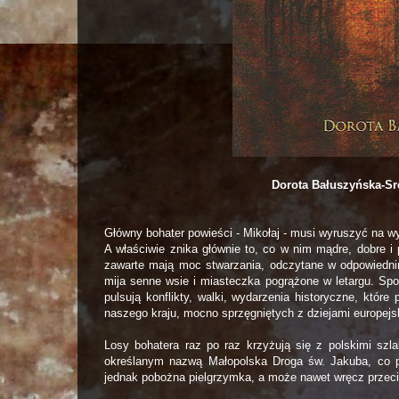
Dorota Bałuszyńska-Sr
Główny bohater powieści - Mikołaj - musi wyruszyć na 
A właściwie znika głównie to, co w nim mądre, dobre i
zawarte mają moc stwarzania, odczytane w odpowiedn
mija senne wsie i miasteczka pogrążone w letargu. Spo
pulsują konflikty, walki, wydarzenia historyczne, któr
naszego kraju, mocno sprzęgniętych z dziejami europejski
Losy bohatera raz po raz krzyżują się z polskimi szl
określanym nazwą Małopolska Droga św. Jakuba, co poz
jednak pobożna pielgrzymka, a może nawet wręcz prze