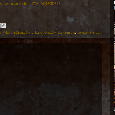
/Wydawnictwo-Ambaje-1708426916059644
w
,
Mikołaj i Droga św. Jakuba
,
Opatów
,
Sandomierz
,
świętokrzyskie
,