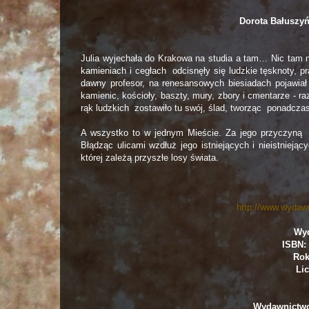
Dorota Bałuszyń
Julia wyjechała do Krakowa na studia a tam… Nic tam ni
kamieniach i cegłach odcisnęły się ludzkie tęsknoty, pr
dawny profesor, na renesansowych biesiadach pojawiał
kamienic, kościoły, baszty, mury, zbory i cmentarze - ra
rąk ludzkich zostawiło tu swój, ślad, tworząc ponadcza
A wszystko to w jednym Mieście. Za jego przyczyną Ju
Błądząc ulicami wzdłuż jego istniejących i nieistnieją
której zależą przyszłe losy świata.
http://www.wydaw
Wy
ISBN: 
Rok
Lic
Wydawnictwo