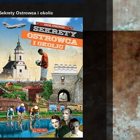
Sekrety Ostrowca i okolic