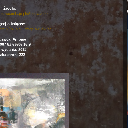
Źródło:
nictwoambaje.pl/#!books/cnec
cej o książce:
et.pl/mikolaj-i-droga-sw-jakuba
dawca: Ambaje
987-83-63606-16-9
 wydania: 2015
zba stron: 222