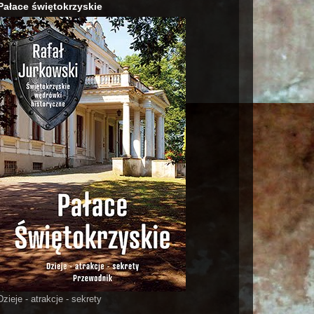
Pałace świętokrzyskie
Dzieje - atrakcje - sekrety