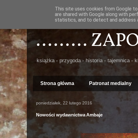
This site uses cookies from Google to 
are shared with Google along with per
statistics, and to detect and address 
......... ZA
książka - przygoda - historia - tajemnica - 
Strona główna
Patronat medialny
poniedziałek, 22 lutego 2016
Nowości wydawnictwa Ambaje