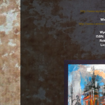
http://www.wydaw
Wię
http://www.camino.n
Wy
ISBN: 
Rok
Lic