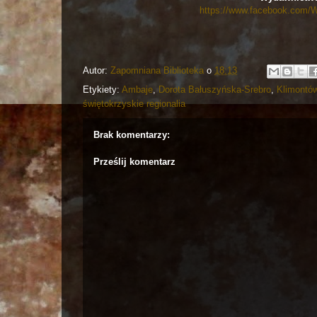
https://www.facebook.com
Autor:
Zapomniana Biblioteka
o
18:13
Etykiety:
Ambaje
,
Dorota Bałuszyńska-Srebro
,
Klimontó
świętokrzyskie regionalia
Brak komentarzy:
Prześlij komentarz