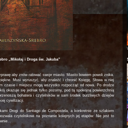
ebro „Mikołaj i Droga św. Jakuba”
wyprawę aby znów ratować swoje miasto. Miasto bowiem powoli znika.
 piękne. Musi wyruszyć, aby znaleźć i chronić Księgę, Słowa w niej
im czasie i miejscu mogą wszystko rozpocząć od nowa. Po drodze
kój okazuje się jednak tylko pozorny, pod tą spokojną powierzchnią
e przenoszą bohatera i czytelników w sam środek burzliwych dziejów
ej cywilizacji.
akami Drogi do Santiago de Compostela, a konkretnie ze szlakiem
wala czytelnikowi na poznanie kolejnych jej etapów. Nie jest to
ciwnie…