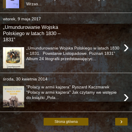
Wrzas...
wtorek, 9 maja 2017
„Umundurowanie Wojska
Polskiego w latach 1830 –
1831”
›
„Umundurowanie Wojska Polskiego w latach 1830
– 1831. Powstanie Listopadowe. Poznań 1831”
Album 24 litografii przedstawiającyc...
środa, 30 kwietnia 2014
"Polacy w armii kajzera" Ryszard Kaczmarek
›
"Polacy w armii kajzera" Jak czytamy we wstępie
do książki „Pola...
›
Strona główna