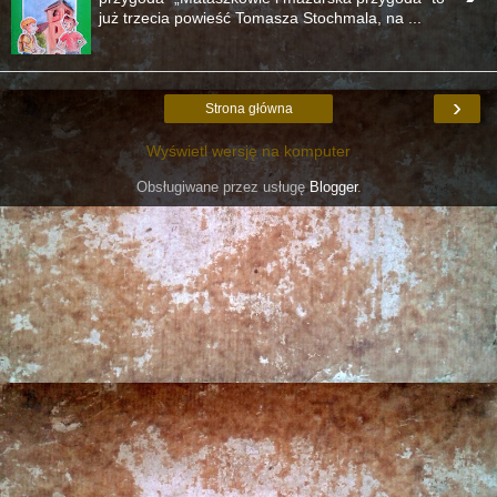
już trzecia powieść Tomasza Stochmala, na ...
›
Strona główna
Wyświetl wersję na komputer
Obsługiwane przez usługę
Blogger
.