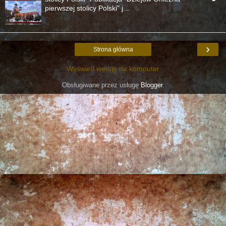
pierwszej stolicy Polski" j...
›
Strona główna
Wyświetl wersję na komputer
Obsługiwane przez usługę
Blogger
.