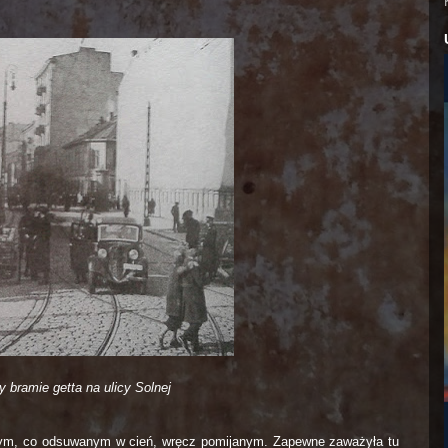
 bramie getta na ulicy Solnej
żnym, co odsuwanym w cień, wręcz pomijanym. Zapewne zaważyła tu