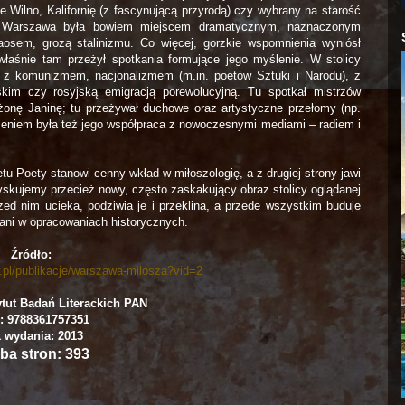
 Wilno, Kalifornię (z fascynującą przyrodą) czy wybrany na starość
a Warszawa była bowiem miejscem dramatycznym, naznaczonym
osem, grozą stalinizmu. Co więcej, gorzkie wspomnienia wyniósł
łaśnie tam przeżył spotkania formujące jego myślenie. W stolicy
ą, z komunizmem, nacjonalizmem (m.in. poetów Sztuki i Narodu), z
kim czy rosyjską emigracją porewolucyjną. Tu spotkał mistrzów
ą żonę Janinę; tu przeżywał duchowe oraz artystyczne przełomy (np.
eniem była też jego współpraca z nowoczesnymi mediami – radiem i
tu Poety stanowi cenny wkład w miłoszologię, a z drugiej strony jawi
Zyskujemy przecież nowy, często zaskakujący obraz stolicy oglądanej
rzed nim ucieka, podziwia je i przeklina, a przede wszystkim buduje
ani w opracowaniach historycznych.
Źródło:
w.pl/publikacje/warszawa-milosza?vid=2
tut Badań Literackich PAN
: 9788361757351
 wydania: 2013
ba stron: 393