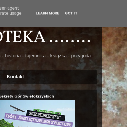
user-agent
erate usage
LEARN MORE
GOT IT
EKA ........
 - historia - tajemnica - książka - przygoda
Kontakt
Sekrety Gór Świętokrzyskich