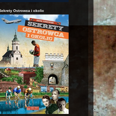
Sekrety Ostrowca i okolic