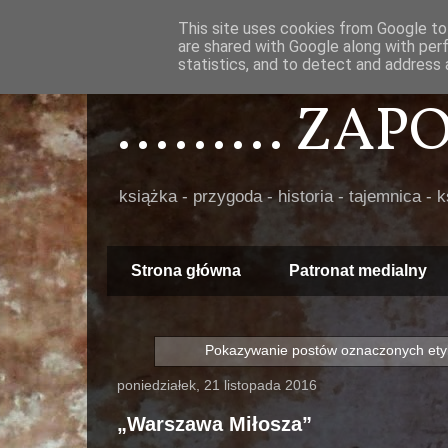
This site uses cookies from Google to 
are shared with Google along with per
statistics, and to detect and address 
......... ZA
książka - przygoda - historia - tajemnica - 
Strona główna
Patronat medialny
Pokazywanie postów oznaczonych ety
poniedziałek, 21 listopada 2016
„Warszawa Miłosza”