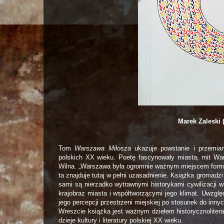
Marek Zaleski 
Tom
Warszawa Miłosza
ukazuje powstanie i przemian
polskich XX wieku. Poetę fascynowały miasta, mit Wa
Wilna. „Warszawa była ogromnie ważnym miejscem forma
ta znajduje tutaj w pełni uzasadnienie. Książka gromadz
sami są nierzadko wytrawnymi historykami cywilizacji 
krajobraz miasta i współtworzącymi jego klimat. Uwzgl
jego percepcji przestrzeni miejskiej po stosunek do inny
Wreszcie książka jest ważnym dziełem historycznoliter
dzieje kultury i literatury polskiej XX wieku.