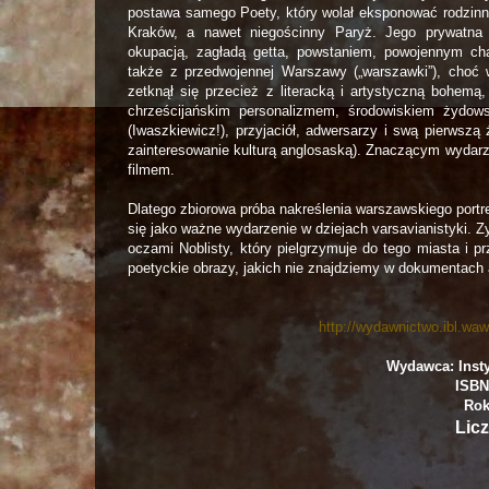
postawa samego Poety, który wolał eksponować rodzinne
Kraków, a nawet niegościnny Paryż. Jego prywatn
okupacją, zagładą getta, powstaniem, powojennym cha
także z przedwojennej Warszawy („warszawki”), choć w
zetknął się przecież z literacką i artystyczną bohem
chrześcijańskim personalizmem, środowiskiem żydows
(Iwaszkiewicz!), przyjaciół, adwersarzy i swą pierwsz
zainteresowanie kulturą anglosaską). Znaczącym wydarz
filmem.
Dlatego zbiorowa próba nakreślenia warszawskiego portre
się jako ważne wydarzenie w dziejach varsavianistyki. 
oczami Noblisty, który pielgrzymuje do tego miasta i p
poetyckie obrazy, jakich nie znajdziemy w dokumentach 
http://wydawnictwo.ibl.wa
Wydawca: Insty
ISBN
Rok
Licz