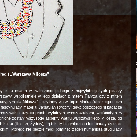
(red.) „Warszawa Miłosza”
y mitu miasta w twórczości jednego z najwybitniejszych pisarzy
rszawy współistnieje w jego dziełach z mitem Paryża czy z mitem
cyjnym dla Miłosza” – czytamy we wstępie Marka Zaleskiego i teza
i fascynujący materiał varsavianistyczny, gdyż poszczególni badacze
warszawskiej czy po prostu wybitnymi warszawiakami, wrośniętymi w
ędnione zostały wszystkie aspekty wątku warszawskiego Miłosza, od
ch kultur (Rosjan, Żydów), są teksty biograficzne i komparatystyczne.
ackim, którego nie będzie mógł pominąć żaden humanista studiujący