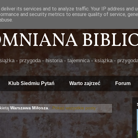
deliver its services and to analyze traffic. Your IP address and 
formance and security metrics to ensure quality of service, gen
abuse.
POMNIANA BIBLIOT
książka - przygoda - historia - tajemnica - książka - przygoda
Klub Siedmiu Pytań
Warto zajrzeć
Forum
kietą
Warszawa Miłosza
.
Pokaż wszystkie posty