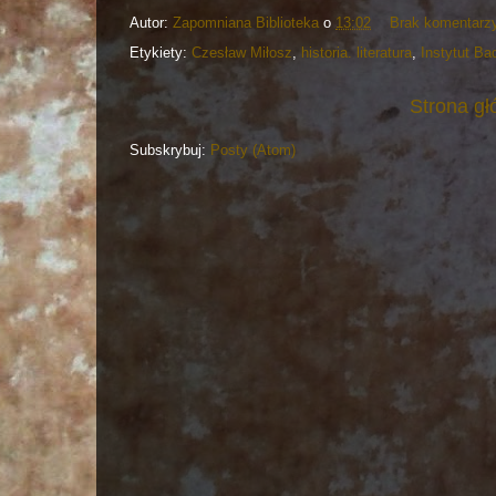
Autor:
Zapomniana Biblioteka
o
13:02
Brak komentarz
Etykiety:
Czesław Miłosz
,
historia. literatura
,
Instytut Ba
Strona g
Subskrybuj:
Posty (Atom)