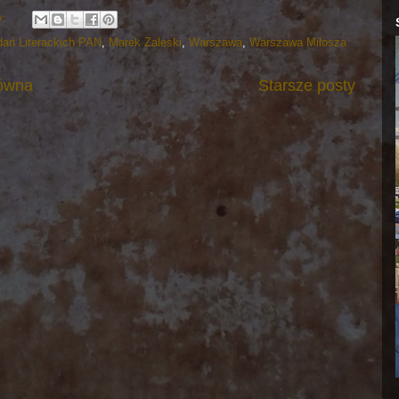
y:
dań Literackich PAN
,
Marek Zaleski
,
Warszawa
,
Warszawa Miłosza
łówna
Starsze posty