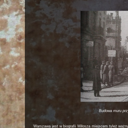
Budowa muru przy
Warszawa jest w biografii Miłosza miejscem tyleż wa