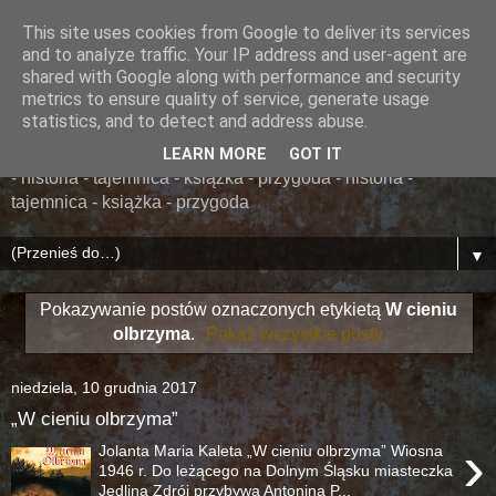
This site uses cookies from Google to deliver its services
......... ZAPOMNIANA
and to analyze traffic. Your IP address and user-agent are
shared with Google along with performance and security
BIBLIOTEKA ........
metrics to ensure quality of service, generate usage
statistics, and to detect and address abuse.
książka - przygoda - historia - tajemnica - książka - przygoda
LEARN MORE
GOT IT
- historia - tajemnica - książka - przygoda - historia -
tajemnica - książka - przygoda
▼
Pokazywanie postów oznaczonych etykietą
W cieniu
olbrzyma
.
Pokaż wszystkie posty
niedziela, 10 grudnia 2017
„W cieniu olbrzyma”
›
Jolanta Maria Kaleta „W cieniu olbrzyma” Wiosna
1946 r. Do leżącego na Dolnym Śląsku miasteczka
Jedlina Zdrój przybywa Antonina P...