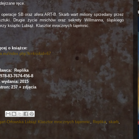
ejrzane ręce.
e operacje SB oraz afera ART-B. Skarb wart miliony sprzedany przez
sztuki. Drugie życie mnichów oraz sekrety Willmanna, śląskiego
orzy książki Lubiąż. Klasztor mrocznych tajemnic.
cej o książce:
ika.eu/index.php?k=ksi&id=67
awca: Replika
978-83-7674-456-8
 wydania: 2015
stron: 237 + zdjęcia
gart-Orłowska Lubiąż Klasztor mrocznych tajemnic
,
Replika
,
skarb
,