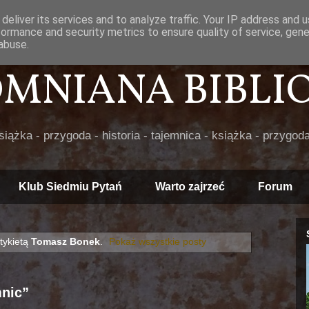
deliver its services and to analyze traffic. Your IP address and 
formance and security metrics to ensure quality of service, gen
abuse.
POMNIANA BIBLIOT
książka - przygoda - historia - tajemnica - książka - przygoda
Klub Siedmiu Pytań
Warto zajrzeć
Forum
tykietą
Tomasz Bonek
.
Pokaż wszystkie posty
mnic”