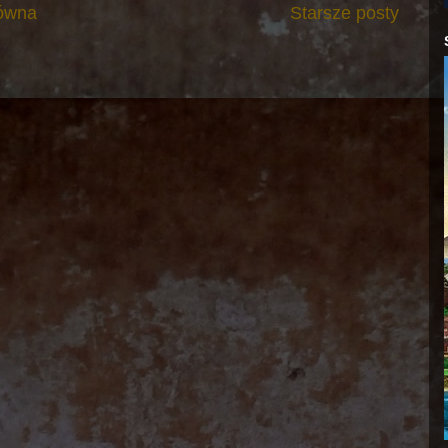
łówna
Starsze posty