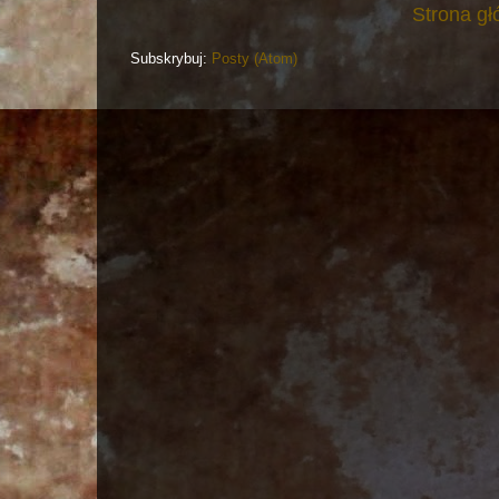
Strona g
Subskrybuj:
Posty (Atom)