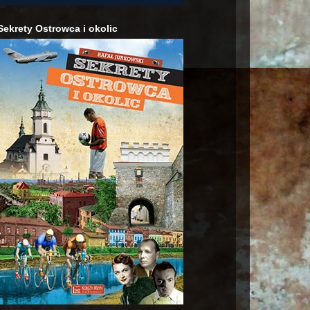
Sekrety Ostrowca i okolic