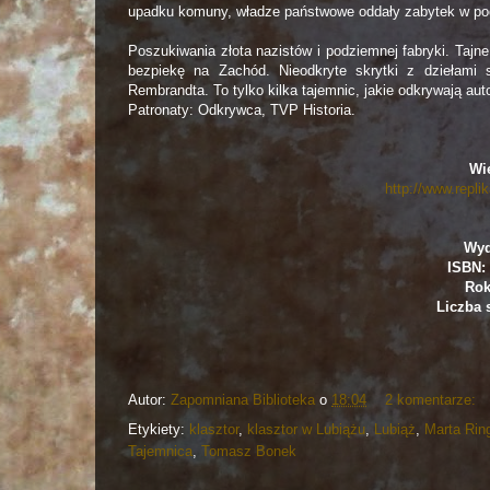
upadku komuny, władze państwowe oddały zabytek w pod
Poszukiwania złota nazistów i podziemnej fabryki. Tajn
bezpiekę na Zachód. Nieodkryte skrytki z dziełami 
Rembrandta. To tylko kilka tajemnic, jakie odkrywają aut
Patronaty: Odkrywca, TVP Historia.
Wię
http://www.repl
Wyd
ISBN: 
Rok
Liczba 
Autor:
Zapomniana Biblioteka
o
18:04
2 komentarze:
Etykiety:
klasztor
,
klasztor w Lubiążu
,
Lubiąż
,
Marta Rin
Tajemnica
,
Tomasz Bonek