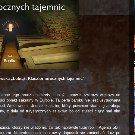
owska „Lubiąż. Klasztor mrocznych tajemnic”
znać jego mroczne sekrety! Lubiąż - prawie trzy razy większy od
ści obiekt sakralny w Europie. Ta perła baroku nie jest usytuowana
d Wrocławiem. Jednak klasztor, który powinien stać się atrakcją
y, z dala od turystycznych szlaków, bo od stuleci ciąży nad nim
ści, którzy nie wiadomo, co tak naprawdę tutaj robili. Agenci SB i
rkami. Nieprofesjonalni naukowcy dopuścili się zaniedbań. Tuż po