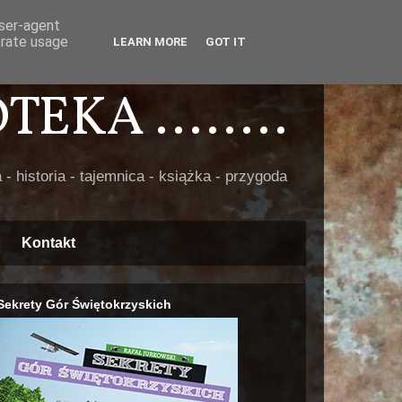
user-agent
erate usage
LEARN MORE
GOT IT
EKA ........
 - historia - tajemnica - książka - przygoda
Kontakt
Sekrety Gór Świętokrzyskich