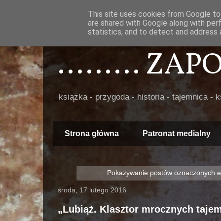
This site uses cookies from Google to 
are shared with Google along with per
statistics, and to detect and address 
......... ZA
książka - przygoda - historia - tajemnica - 
Strona główna
Patronat medialny
Pokazywanie postów oznaczonych e
środa, 17 lutego 2016
„Lubiąż. Klasztor mrocznych taje