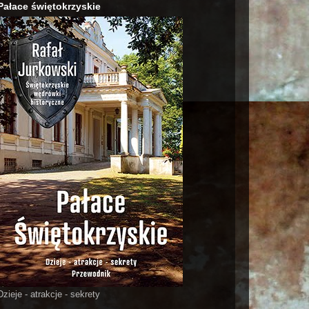
Pałace świętokrzyskie
Dzieje - atrakcje - sekrety