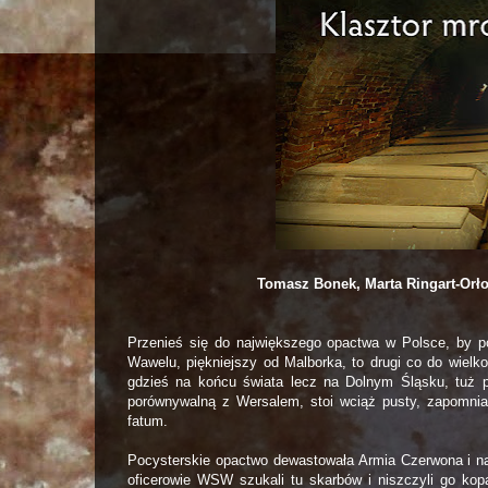
Tomasz Bonek, Marta Ringart-Orł
Przenieś się do największego opactwa w Polsce, by po
Wawelu, piękniejszy od Malborka, to drugi co do wielko
gdzieś na końcu świata lecz na Dolnym Śląsku, tuż po
porównywalną z Wersalem, stoi wciąż pusty, zapomnian
fatum.
Pocysterskie opactwo dewastowała Armia Czerwona i nazi
oficerowie WSW szukali tu skarbów i niszczyli go kopa