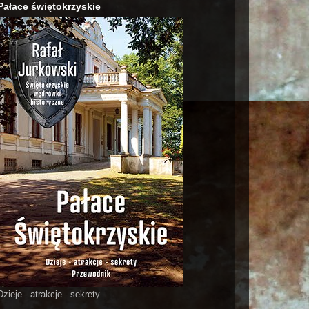
Pałace świętokrzyskie
Dzieje - atrakcje - sekrety