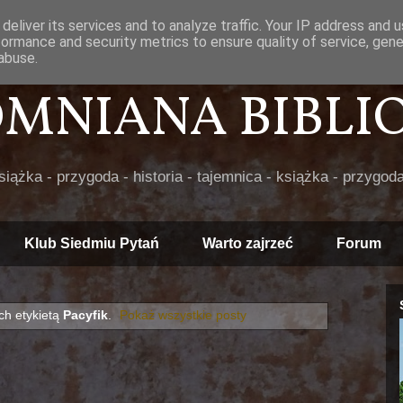
deliver its services and to analyze traffic. Your IP address and 
formance and security metrics to ensure quality of service, gen
abuse.
POMNIANA BIBLIOT
książka - przygoda - historia - tajemnica - książka - przygoda
Klub Siedmiu Pytań
Warto zajrzeć
Forum
h etykietą
Pacyfik
.
Pokaż wszystkie posty