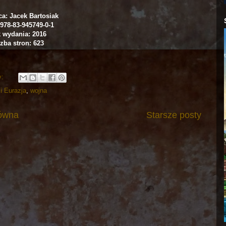
a: Jacek Bartosiak
978-83-945749-0-1
 wydania: 2016
zba stron: 623
y:
i Eurazja
,
wojna
łówna
Starsze posty