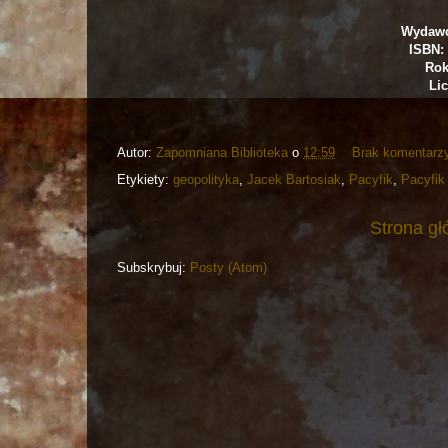
Wydawc
ISBN: 
Rok
Lic
Autor:
Zapomniana Biblioteka
o
12:59
Brak komentarz
Etykiety:
geopolityka
,
Jacek Bartosiak
,
Pacyfik
,
Pacyfik 
Strona g
Subskrybuj:
Posty (Atom)