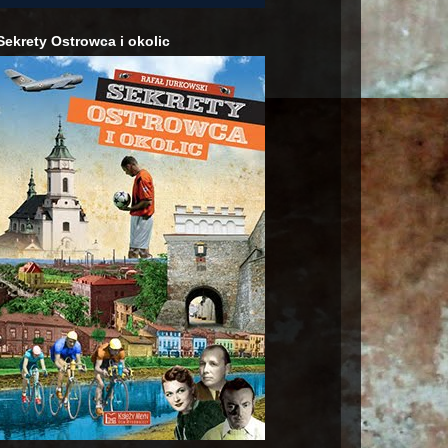
Sekrety Ostrowca i okolic