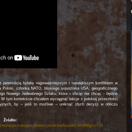
 z pewnością byłaby najpoważniejszym i największym konfliktem w
a Polski, członka NATO, bliskiego sojusznika USA, geograficznego
kiego Nowego Jedwabnego Szlaku, która – chcąc nie chcąc – będzie
ł. W tym kontekście chciałem wyciągnąć lekcje z polskiej przeszłości
yjnych, by – jeśli to możliwe – uniknąć złych decyzji w obliczu
Źródło:
k-i-eurazja-o-wojnie-doktor-jacek-bartosiak#.WnRMgrziYy5