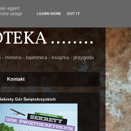
user-agent
erate usage
LEARN MORE
GOT IT
EKA ........
 - historia - tajemnica - książka - przygoda
Kontakt
Sekrety Gór Świętokrzyskich