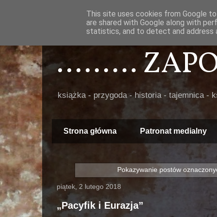
This site uses cookies from Google to 
are shared with Google along with per
statistics, and to detect and address 
......... ZA
książka - przygoda - historia - tajemnica - 
Strona główna
Patronat medialny
Pokazywanie postów oznaczonyc
piątek, 2 lutego 2018
„Pacyfik i Eurazja”