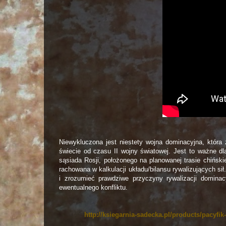
Niewykluczona jest niestety wojna dominacyjna, która
świecie od czasu II wojny światowej. Jest to ważne dl
sąsiada Rosji, położonego na planowanej trasie chińs
rachowana w kalkulacji układu/bilansu rywalizujących si
i zrozumieć prawdziwe przyczyny rywalizacji dominac
ewentualnego konfliktu.
http://ksiegarnia-sadecka.pl/products/pacyfi