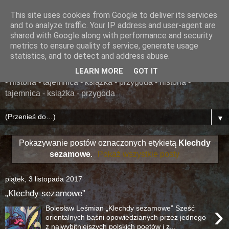
This site uses cookies from Google to deliver its services
......... ZAPOMNIANA
and to analyze traffic. Your IP address and user-agent are
shared with Google along with performance and security
BIBLIOTEKA ........
metrics to ensure quality of service, generate usage
statistics, and to detect and address abuse.
książka - przygoda - historia - tajemnica - książka - przygoda
LEARN MORE
GOT IT
- historia - tajemnica - książka - przygoda - historia -
tajemnica - książka - przygoda
▼
Pokazywanie postów oznaczonych etykietą
Klechdy
sezamowe
.
Pokaż wszystkie posty
piątek, 3 listopada 2017
„Klechdy sezamowe”
›
Bolesław Leśmian „Klechdy sezamowe” Sześć
orientalnych baśni opowiedzianych przez jednego
z najwybitniejszych polskich poetów i z...