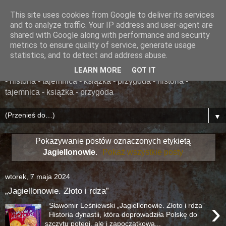
This site uses cookies from Google to deliver its services
......... ZAPOMNIANA
and to analyze traffic. Your IP address and user-agent are
shared with Google along with performance and security
BIBLIOTEKA ........
metrics to ensure quality of service, generate usage
statistics, and to detect and address abuse.
książka - przygoda - historia - tajemnica - książka - przygoda
LEARN MORE
GOT IT
- historia - tajemnica - książka - przygoda - historia -
tajemnica - książka - przygoda
▼
Pokazywanie postów oznaczonych etykietą
Jagiellonowie
.
Pokaż wszystkie posty
wtorek, 7 maja 2024
„Jagiellonowie. Złoto i rdza”
›
Sławomir Leśniewski „Jagiellonowie. Złoto i rdza”
Historia dynastii, która doprowadziła Polskę do
szczytu potęgi, ale i zapoczątkowa...