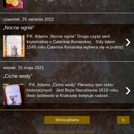
czwartek, 25 sierpnia 2022
„Nocne ognie”
›
P.K. Adams „Nocne ognie” Druga część serii
kryminalnej o Caterinie Konarskiej. Gdy latem
1545 roku Caterina Konarska wybiera się w podróż
...
wtorek, 25 maja 2021
„Ciche wody”
›
P.K. Adams „Ciche wody” Pierwszy tom cyklu
historycznych Jest Boże Narodzenie 1519 roku,
dwór królewski w Krakowie świętuje radosn...
›
Strona główna
Wyświetl wersję na komputer