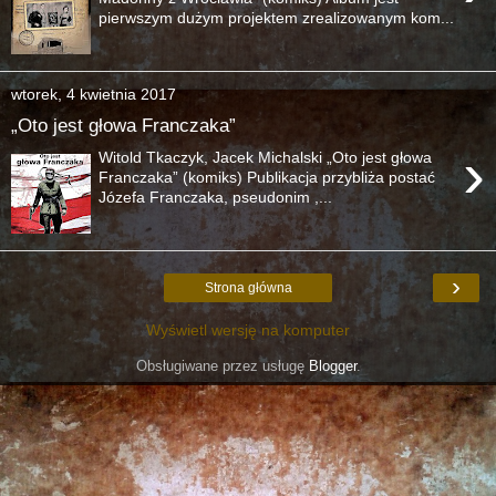
pierwszym dużym projektem zrealizowanym kom...
wtorek, 4 kwietnia 2017
„Oto jest głowa Franczaka”
›
Witold Tkaczyk, Jacek Michalski „Oto jest głowa
Franczaka” (komiks) Publikacja przybliża postać
Józefa Franczaka, pseudonim ,...
›
Strona główna
Wyświetl wersję na komputer
Obsługiwane przez usługę
Blogger
.