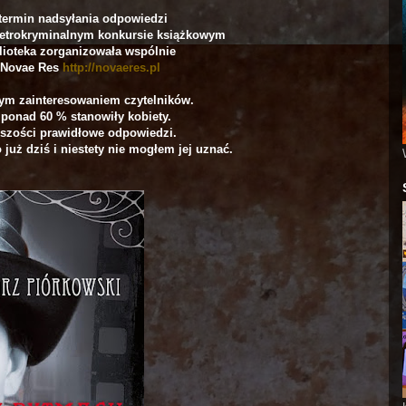
 termin nadsyłania odpowiedzi
etrokryminalnym konkursie książkowym
lioteka zorganizowała wspólnie
 Novae Res
http://novaeres.pl
żym zainteresowaniem czytelników.
ponad 60 % stanowiły kobiety.
kszości prawidłowe odpowiedzi.
już dziś i niestety nie mogłem jej uznać.