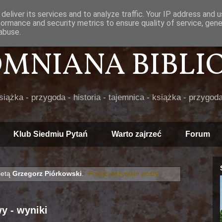
deliver its services and to analyze traffic. Your IP address and 
formance and security metrics to ensure quality of service, gen
abuse.
POMNIANA BIBLIOT
książka - przygoda - historia - tajemnica - książka - przygoda
Klub Siedmiu Pytań
Warto zajrzeć
Forum
ietą
Grzegorz Piórkowski
.
Pokaż wszystkie posty
y - wyniki