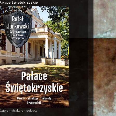
Pałace świętokrzyskie
Dzieje - atrakcje - sekrety