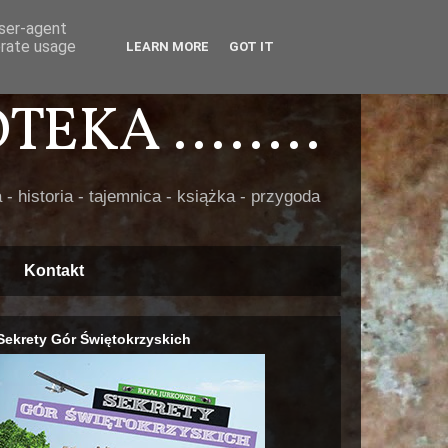
user-agent
erate usage
LEARN MORE
GOT IT
EKA ........
 - historia - tajemnica - książka - przygoda
Kontakt
Sekrety Gór Świętokrzyskich