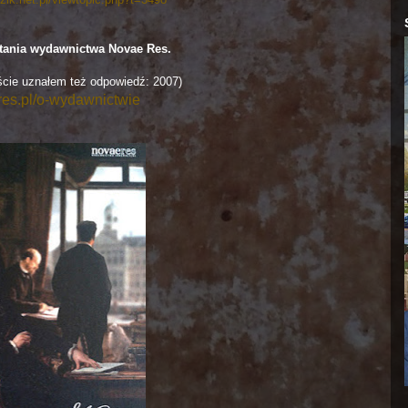
stania wydawnictwa Novae Res.
ście uznałem też odpowiedź: 2007)
eres.pl/o-wydawnictwie