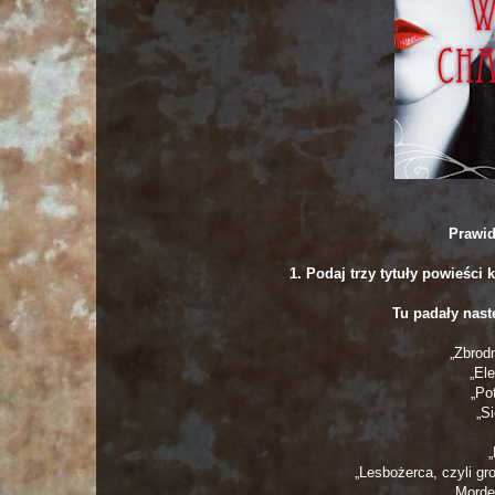
Prawid
1. Podaj trzy tytuły powieśc
Tu padały nast
„Zbrod
„El
„Po
„S
„Lesbożerca, czyli g
„Morde