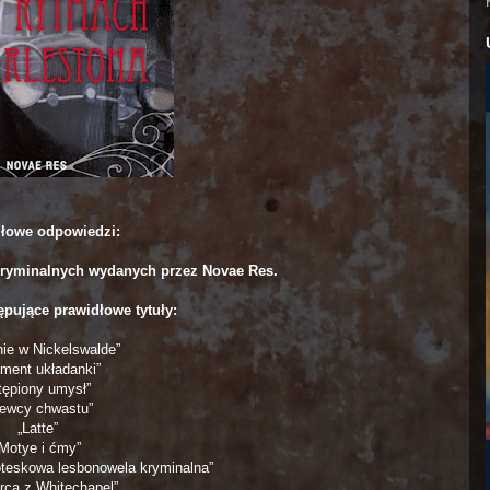
łowe odpowiedzi:
i kryminalnych wydanych przez Novae Res.
ępujące prawidłowe tytuły:
nie w Nickelswalde”
ement układanki”
tępiony umysł”
iewcy chwastu”
„Latte”
„Motye i ćmy”
roteskowa lesbonowela kryminalna”
rca z Whitechapel”