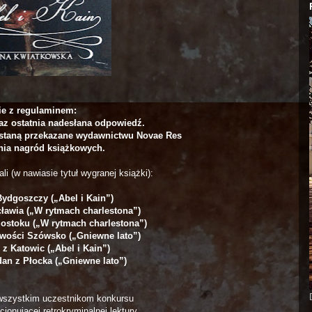
e z regulaminem:
oraz ostatnia nadesłana odpowiedź.
staną przekazane wydawnictwu Novae Res
ia nagród książkowych.
i (w nawiasie tytuł wygranej książki):
Bydgoszczy („Abel i Kain”)
cławia („W rytmach charlestona”)
gostoku („W rytmach charlestona”)
cowości Szówsko („Gniewne lato”)
 z Katowic („Abel i Kain”)
dan z Płocka („Gniewne lato”)
 wszystkim uczestnikom konkursu
jonującej retrokryminalnej lektury.