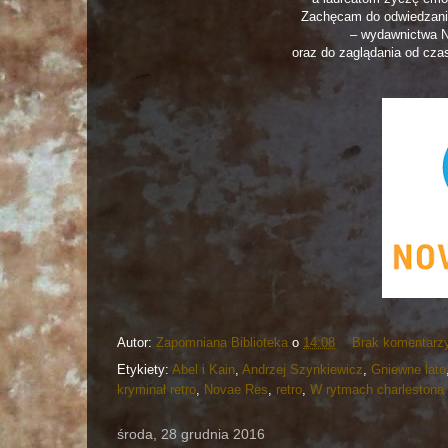
Zachęcam do odwiedzania
– wydawnictwa 
oraz do zaglądania od cza
Autor:
Zapomniana Biblioteka
o
14:08
Brak komentarz
Etykiety:
Abel i Kain
,
Andrzej Szynkiewicz
,
Gniewne lato
kryminał retro
,
Novae Res
,
retro
,
W rytmach charlestona
środa, 28 grudnia 2016