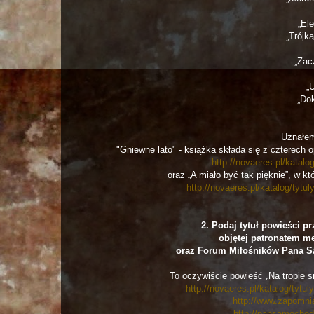
„El
„Trójką
„Zac
„
„Do
Uznałem
"Gniewne lato" - książka składa się z czterech
http://novaeres.pl/katal
oraz „A miało być tak pięknie”, w kt
http://novaeres.pl/katalog/tyt
2. Podaj tytuł powieści 
objętej patronatem m
oraz Forum Miłośników Pana 
To oczywiście powieść „Na tropie 
http://novaeres.pl/katalog/tyt
http://www.zapomnia
http://pansamochod