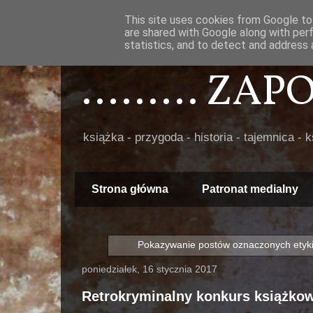
This site uses cookies from Google to 
are shared with Google along with per
statistics, and to detect and address 
......... ZA
książka - przygoda - historia - tajemnica - 
Strona główna
Patronat medialny
Pokazywanie postów oznaczonych etyk
poniedziałek, 16 stycznia 2017
Retrokryminalny konkurs książkow