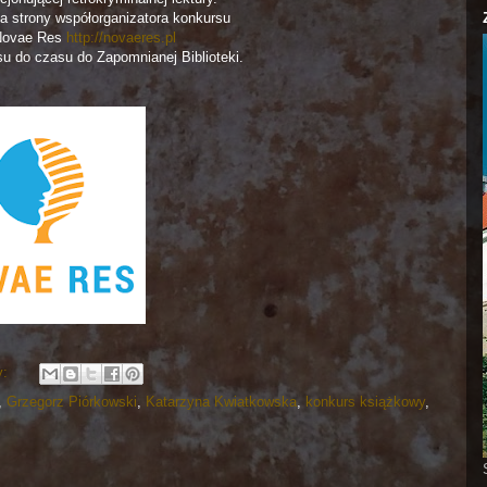
 strony współorganizatora konkursu
Novae Res
http://novaeres.pl
su do czasu do Zapomnianej Biblioteki.
y:
,
Grzegorz Piórkowski
,
Katarzyna Kwiatkowska
,
konkurs książkowy
,