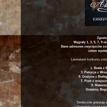
Zgodni
Wygrały 1, 3, 5, 7, 9 
Dane adresowe zwycięzców zo
celem wysłan
Laureatami konkursu zostal
1. Beata z 
3. Patrycja z Wro
5. Grażyna z Białe
7. Piotr z miejs
9. Mateusz
Ostatnia: Bog
Serdecznie gratuluję
a laureatom życzę emoc