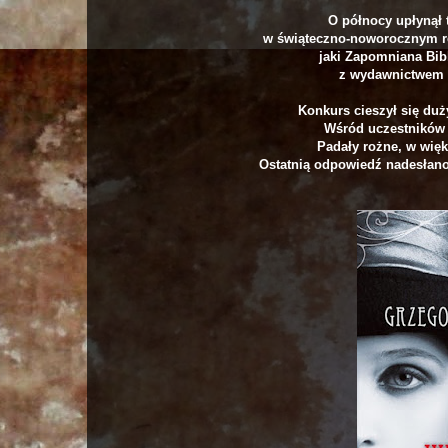
O północy upłynął
w świąteczno-noworocznym r
jaki Zapomniana Bib
z wydawnictwem
Konkurs cieszył się du
Wśród uczestników 
Padały rożne, w wię
Ostatnią odpowiedź nadesłano 