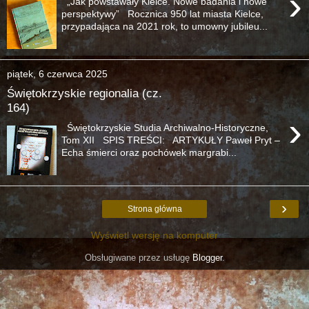
›
„Jak powstawały Kielce. Nowe badania i nowe
perspektywy” Rocznica 950 lat miasta Kielce,
przypadająca na 2021 rok, to umowny jubileu...
piątek, 6 czerwca 2025
Świętokrzyskie regionalia (cz.
164)
›
Świętokrzyskie Studia Archiwalno-Historyczne,
Tom XII SPIS TREŚCI: ARTYKUŁY Paweł Pryt –
Echa śmierci oraz pochówek margrabi...
›
Strona główna
Wyświetl wersję na komputer
Obsługiwane przez usługę
Blogger
.