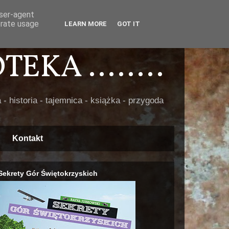
user-agent
erate usage
LEARN MORE
GOT IT
EKA ........
 - historia - tajemnica - książka - przygoda
Kontakt
Sekrety Gór Świętokrzyskich