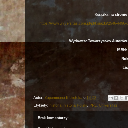
Książka na stronie 
https://www.universitas.com.pl/pl/ksiazki/2546-4496
Wydawca: Towarzystwo Autorów
ISBN: 
Rok
Lic
Autor:
Zapomniana Biblioteka
o
18:20
Etykiety:
historia
,
historia Polski
,
PRL
,
Universitas
Brak komentarzy: