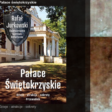
Pałace świętokrzyskie
Dzieje - atrakcje - sekrety