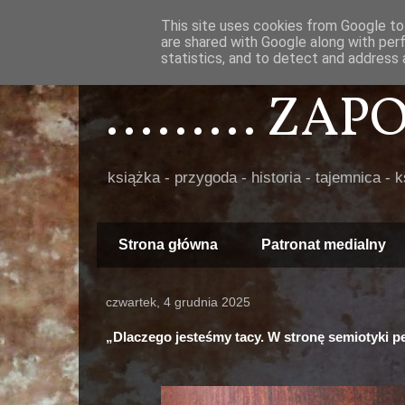
This site uses cookies from Google to 
are shared with Google along with per
statistics, and to detect and address 
......... ZA
książka - przygoda - historia - tajemnica - 
Strona główna
Patronat medialny
czwartek, 4 grudnia 2025
„Dlaczego jesteśmy tacy. W stronę semiotyki pe