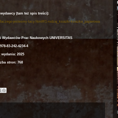
wydawcy (tam też spis treści):
-dlaczego-jestesmy-tacy.html#/1-rodzaj_ksiazki-ksiazka_papierowa
 i Wydawców Prac Naukowych UNIVERSITAS
978-83-242-4234-4
 wydania: 2025
zba stron: 768