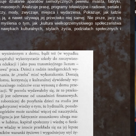
uje działanie aparatów semiotycznych peerelu: miasta, fabryki,
asowych. Analizuje prasę, programy telewizyjne i radiowe, seriale i
czy, mody, zwyczaje, miejsca i wydarzenia. Pokazuje, jak ludzie
ą ją, a nawet używają jej przeciwko niej samej. Nie pisze, jacy są
 myślenia o tym, jak „kultura wielkoprzemysłowego społeczeństwa
nawykach kulturalnych, stylach życia, podziałach społecznych i