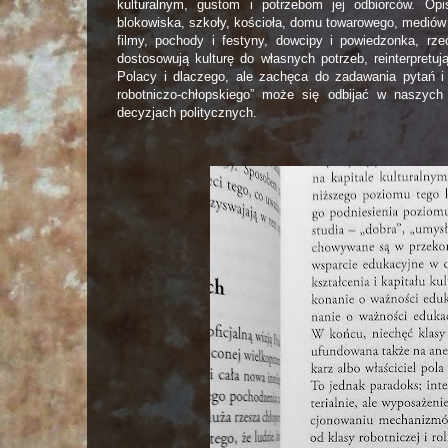
kulturalnym, gustom i potrzebom jej odbiorców. Opis
blokowiska, szkoły, kościoła, domu towarowego, mediów m
filmy, pochody i festyny, dowcipy i powiedzonka, rze
dostosowują kulturę do własnych potrzeb, reinterpretuj
Polacy i dlaczego, ale zachęca do zadawania pytań i
robotniczo-chłopskiego” może się odbijać w naszych 
decyzjach politycznych.