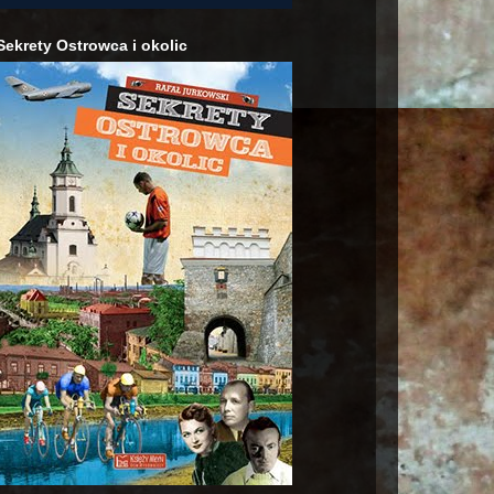
Sekrety Ostrowca i okolic