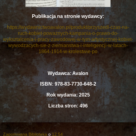
Publikacja na stronie wydawcy:
https://wydawnictwoavalon.pl/produkt/przyszedl-czas-na-
ruch-kobiet-powaznych-kampania-o-prawo-do-
wyksztalcenia-i-pracy-zawodowej-w-tym-artystycznej-kobiet-
wywodzacych-sie-z-ziemianstwa-i-inteligencji-w-latach-
1864-1914-w-krolestwie-po
Wydawca: Avalon
ISBN: 978-83-7730-648-2
Rok wydania: 2025
Liczba stron: 496
Zapomniana Biblioteka
o
12:54