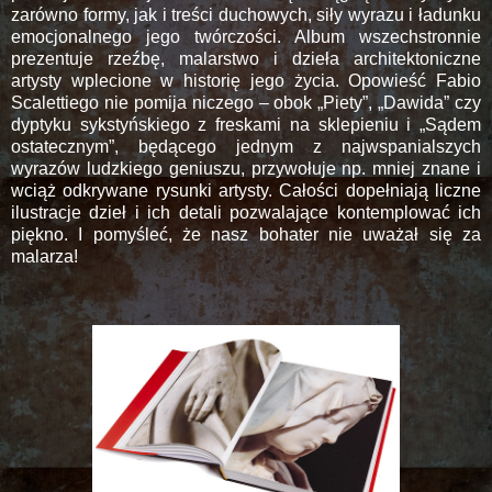
zarówno formy, jak i treści duchowych, siły wyrazu i ładunku
emocjonalnego jego twórczości. Album wszechstronnie
prezentuje rzeźbę, malarstwo i dzieła architektoniczne
artysty wplecione w historię jego życia. Opowieść Fabio
Scalettiego nie pomija niczego – obok „Piety”, „Dawida” czy
dyptyku sykstyńskiego z freskami na sklepieniu i „Sądem
ostatecznym”, będącego jednym z najwspanialszych
wyrazów ludzkiego geniuszu, przywołuje np. mniej znane i
wciąż odkrywane rysunki artysty. Całości dopełniają liczne
ilustracje dzieł i ich detali pozwalające kontemplować ich
piękno. I pomyśleć, że nasz bohater nie uważał się za
malarza!