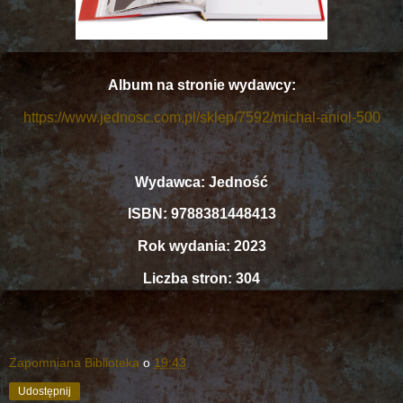
Album na stronie wydawcy:
https://www.jednosc.com.pl/sklep/7592/michal-aniol-500
Wydawca: Jedność
ISBN: 9788381448413
Rok wydania: 2023
Liczba stron: 304
Zapomniana Biblioteka
o
19:43
Udostępnij