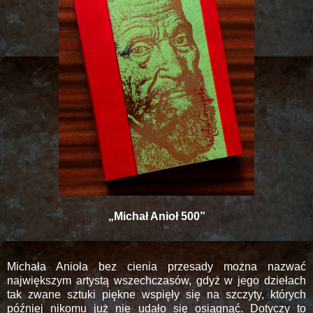
„Michał Anioł
500”
Michała Anioła bez cienia przesady można nazwać
największym artystą wszechczasów, gdyż w jego dziełach
tak zwane sztuki piękne wspięły się na szczyty, których
później nikomu już nie udało się osiągnąć. Dotyczy to