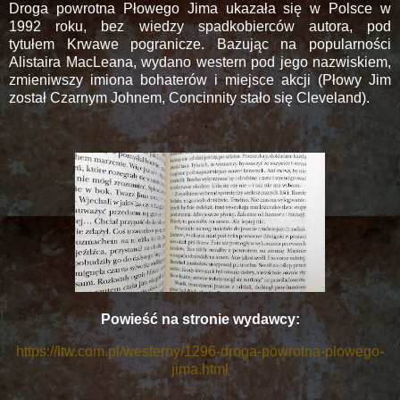
Droga powrotna Płowego Jima ukazała się w Polsce w
1992 roku, bez wiedzy spadkobierców autora, pod
tytułem Krwawe pogranicze. Bazując na popularności
Alistaira MacLeana, wydano western pod jego nazwiskiem,
zmieniwszy imiona bohaterów i miejsce akcji (Płowy Jim
został Czarnym Johnem, Concinnity stało się Cleveland).
Powieść na stronie wydawcy:
https://ltw.com.pl/westerny/1296-droga-powrotna-plowego-
jima.html