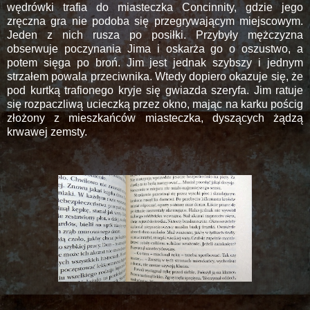
wędrówki trafia do miasteczka Concinnity, gdzie jego
zręczna gra nie podoba się przegrywającym miejscowym.
Jeden z nich rusza po posiłki. Przybyły mężczyzna
obserwuje poczynania Jima i oskarża go o oszustwo, a
potem sięga po broń. Jim jest jednak szybszy i jednym
strzałem powala przeciwnika. Wtedy dopiero okazuje się, że
pod kurtką trafionego kryje się gwiazda szeryfa. Jim ratuje
się rozpaczliwą ucieczką przez okno, mając na karku pościg
złożony z mieszkańców miasteczka, dyszących żądzą
krwawej zemsty.