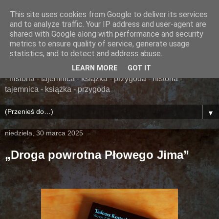
This site uses cookies from Google to deliver its services
......... ZAPOMNIANA
and to analyze traffic. Your IP address and user-agent are
shared with Google along with performance and security
BIBLIOTEKA ........
metrics to ensure quality of service, generate usage
statistics, and to detect and address abuse.
książka - przygoda - historia - tajemnica - książka - przygoda
LEARN MORE
GOT IT
- historia - tajemnica - książka - przygoda - historia -
tajemnica - książka - przygoda
▼
niedziela, 30 marca 2025
„Droga powrotna Płowego Jima”